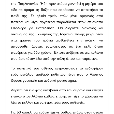
της Παφλαγονίας. Ήδη πριν ακόμα γεννηθεί η μητέρα του
είδε σε όραμα τη δόξα που επρόκειτο να αποκτήσει το
παιδί της. Σε ηλικία τριών ετών μένει ορφανός από
πατέρα και λίγο αργότερα παραδίδεται στον επίσκοπο
Θεόδωρο για εκπαίδευση. Θα διοριστεί διάκονος και
οικονόμος της Εκκλησίας της Αδριανούπολης μέχρι όταν
στα τριάντα του χρόνια αισθάνθηκε την ανάγκη να
αποσυρθεί ζώντας εσώκλειστος σε ένα κελί, όπου
παρέμεινε για δύο χρόνια. Έκτοτε ανέβηκε σε μια κολώνα
που βρισκόταν έξω από την πόλη όπου και παρέμεινε.
Το ασκητικό του σθένος ενεργοποίησε το ενδιαφέρον
ενός μεγάλου αριθμού μαθητών, έτσι που ο Αλύπιος
ίδρυσε γυναικεία και ανδρικά μοναστήρια.
Λέγεται ότι ένα φως κατέβαινε από τον ουρανό και έπεφτε
επάνω στον Αλύπιο καθώς επίσης ότι είχε το χάρισμα να
λέει το μέλλον και να θεραπεύει τους ασθενείς.
Για 53 ολόκληρα χρόνια έμεινε όρθιος επάνω στον στύλο