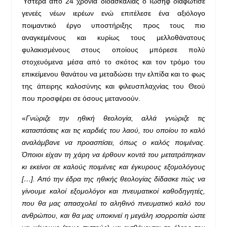
Ύστερα από 24 χρόνια διδασκαλίας ο Ιωσήφ διαφώτισε
γενεές νέων ιερέων ενώ επιτέλεσε ένα αξιόλογο
ποιμαντικό έργο υποστήριξης προς τους πιο
αναγκεμένους και κυρίως τους μελλοθάνατους
φυλακισμένους στους οποίους μπόρεσε πολύ
στοχευόμενα μέσα από το σκότος και τον τρόμο του
επικείμενου θανάτου να μεταδώσει την ελπίδα και το φως
της άπειρης καλοσύνης και φιλευσπλαχνίας του Θεού
που προσφέρει σε όσους μετανοούν.
«
Γνώριζε την ηθική θεολογία, αλλά γνώριζε τις
καταστάσεις και τις καρδιές του λαού, του οποίου το καλό
αναλάμβανε να προασπίσει, όπως ο καλός ποιμένας.
Όποιοι είχαν τη χάρη να έρθουν κοντά του μετατράπηκαν
κι εκείνοι σε καλούς ποιμένες και έγκυρους εξομολόγους
[…]. Από την έδρα της ηθικής θεολογίας δίδασκε πώς να
γίνουμε καλοί εξομολόγοι και πνευματικοί καθοδηγητές,
που θα μας απασχολεί το αληθινό πνευματικό καλό του
ανθρώπου, και θα μας υποκινεί η μεγάλη ισορροπία ώστε