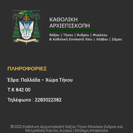
ΠΛΗΡΟΦΟΡΊΕΣ
Έδρα: Παλλάδα – Χώρα Τήνου
Τ.Κ 842 00
Τηλέφωνο : 2283022382
©2022 Καθολική Αρχιεπισκοπή Νάξου-Τήνου-Μυκόνου-Άνδρου και
Μητρόπολη παντός Αιγαίου | Επίσημη Ιστοσελίδα