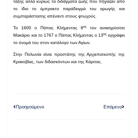
τάξης αλλά κυρίως τα διδάγματα ζωής που πήγαζαν από
το ίδιο το έμπρακτο παράδειγμά του αρωγής και
συμπαράστασης απέναντι στους φτωχούς.
ος
Το 1600 ο Πάπας Κλήμεντας 8
τον ανακηρύσσει
ος
Μακάριο και το 1767 ο Πάπας Κλήμεντας ο 13
εγγράφει
το όνομά του στον κατάλογο των Αγίων.
Στην Πολωνία είναι προστάτης της Αρχιεπισκοπής της
Κρακοβίας, των διδασκόντων και της Κάριτας.
Προηγούμενο
Επόμενο