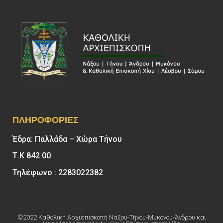
ΠΛΗΡΟΦΟΡΊΕΣ
Έδρα: Παλλάδα – Χώρα Τήνου
Τ.Κ 842 00
Τηλέφωνο : 2283022382
©2022 Καθολική Αρχιεπισκοπή Νάξου-Τήνου-Μυκόνου-Άνδρου και