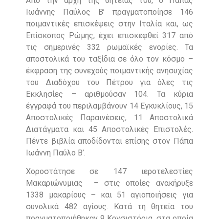
Από την αρχή της θητείας του, ο Πάπας
Ιωάννης Παύλος Β’ πραγματοποίησε 146
ποιμαντικές επισκέψεις στην Ιταλία και, ως
Επίσκοπος Ρώμης, έχει επισκεφθεί 317 από
τις σημερινές 332 ρωμαϊκές ενορίες. Τα
αποστολικά του ταξίδια σε όλο τον κόσμο –
έκφραση της συνεχούς ποιμαντικής ανησυχίας
του Διαδόχου του Πέτρου για όλες τις
Εκκλησίες – αριθμούσαν 104. Τα κύρια
έγγραφά του περιλαμβάνουν 14 Εγκυκλίους, 15
Αποστολικές Παραινέσεις, 11 Αποστολικά
Διατάγματα και 45 Αποστολικές Επιστολές.
Πέντε βιβλία αποδίδονται επίσης στον Πάπα
Ιωάννη Παύλο Β’.
Χοροστάτησε σε 147 ιεροτελεστίες
Μακαριώνυμιας – στις οποίες ανακήρυξε
1338 μακαρίους – και 51 αγιοποιήσεις για
συνολικά 482 αγίους. Κατά τη θητεία του
πραγματοποιήθηκαν 9 Κονσιστόρια, στα οποία