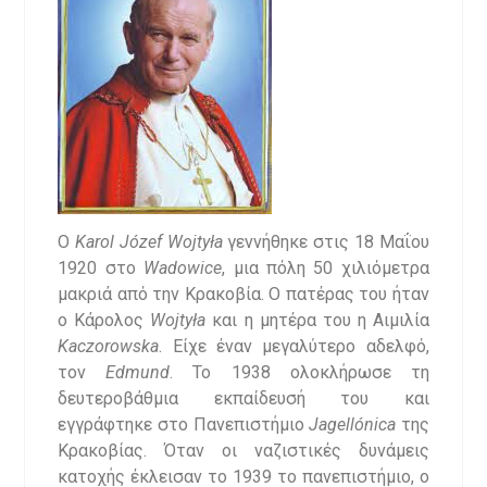
Ο
Karol
J
ó
zef
Wojty
ł
a
γεννήθηκε στις 18 Μαΐου
1920 στο
Wadowice
, μια πόλη 50 χιλιόμετρα
μακριά από την Κρακοβία. Ο πατέρας του ήταν
ο Κάρολος
Wojty
ł
a
και η μητέρα του η Αιμιλία
Kaczorowska
. Είχε έναν μεγαλύτερο αδελφό,
τον
Edmund
. Το 1938 ολοκλήρωσε τη
δευτεροβάθμια εκπαίδευσή του και
εγγράφτηκε στο Πανεπιστήμιο
Jagell
ó
nica
της
Κρακοβίας. Όταν οι ναζιστικές δυνάμεις
κατοχής έκλεισαν το 1939 το πανεπιστήμιο, ο