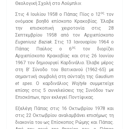
Θεολογική Σχολή στο Λούμπλιν.
ος
Στις 4 Ιουλίου 1958 ο Πάπας Πίος ο 12
τον
ονόμασε βοηθό επίσκοπο Κρακοβίας. Έλαβε
την επισκοπική χειροτονία στις 28
Σεπτεμβρίου 1958 από τον Αρχιεπίσκοπο
Eugeniusz Baziak
. Στις 13 Ιανουαρίου 1964 ο
ος
Πάπας Παύλος ο 6
τον διορίζει
Αρχιεπίσκοπο Κρακοβίας και στις 26 Ιουνίου
1967 τον δημιουργεί Καρδινάλιο. Έλαβε μέρος
στη Β’ Σύνοδο του Βατικανού (1962-65) με
σημαντική συμβολή στη σύνταξη της
Gaudium
et spes
. Ο καρδινάλιος
Wojtyła
συμμετείχε
επίσης στις 5 συνελεύσεις της Συνόδου των
Επισκόπων, πριν εκλεγεί Ποντίφικας.
Εξελέγη Πάπας στις 16 Οκτωβρίου 1978 και
στις 22 Οκτωβρίου αναλαμβάνει επισήμως τη
διακονία του ως Επίσκοπος Ρώμης και Πάπας.