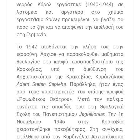
νεαρός Κάρολ εργάστηκε (1940-1944) σε
λατομείο και αργότερα στο χημικό
εργοστάσιο
Solvay
προκειμένου να βγάζει τα
προς το ζην και να αποφύγει την απέλασή του
στη Γερμανία.
Το 1942 αισθάνεται την κλήση του στην
ιεροσύνη. Άρχισε να παρακολουθεί μαθήματα
θεολογίας στο κρυφό Ιεροσπουδαστήριο της
Κρακοβίας, υπό τη διεύθυνση του
Αρχιεπισκόπου της Κρακοβίας, Καρδινάλιου
Adam Stefan Sapieha
. Παράλληλα, ήταν ένας
από τους υποστηρικτές του επίσης κρυφού
«Ραψωδικού Θεάτρου». Μετά τον πόλεμο
συνέχισε τις σπουδές του στη Θεολογική
Σχολή του Πανεπιστημίου
Jagiellonian
. Την 1η
Νοεμβρίου 1946 στην Κρακοβία
χειροτονήθηκε πρεσβύτερος. Στη συνέχεια,
στάλθηκε από τον Καρδινάλιο Αρχιεπίσκοπο