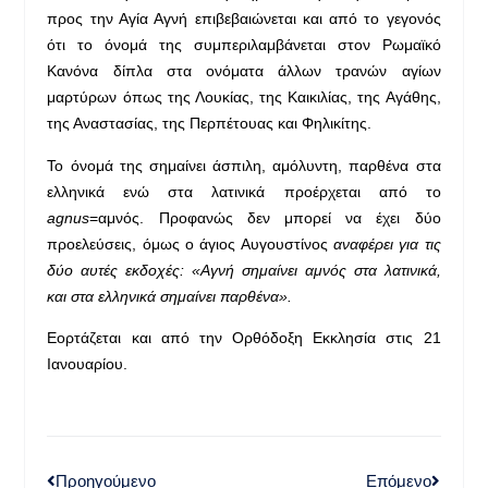
προς την Αγία Αγνή επιβεβαιώνεται και από το γεγονός
ότι το όνομά της συμπεριλαμβάνεται στον Ρωμαϊκό
Κανόνα δίπλα στα ονόματα άλλων τρανών αγίων
μαρτύρων όπως της Λουκίας, της Καικιλίας, της Αγάθης,
της Αναστασίας, της Περπέτουας και Φηλικίτης.
Το όνομά της σημαίνει άσπιλη, αμόλυντη, παρθένα στα
ελληνικά ενώ στα λατινικά προέρχεται από το
agnus
=αμνός. Προφανώς δεν μπορεί να έχει δύο
προελεύσεις, όμως ο άγιος Αυγουστίνος
αναφέρει για τις
δύο αυτές εκδοχές: «Αγνή σημαίνει αμνός στα λατινικά,
και στα ελληνικά σημαίνει παρθένα».
Εορτάζεται και από την Ορθόδοξη Εκκλησία στις 21
Ιανουαρίου.
Προηγούμενο
Επόμενο