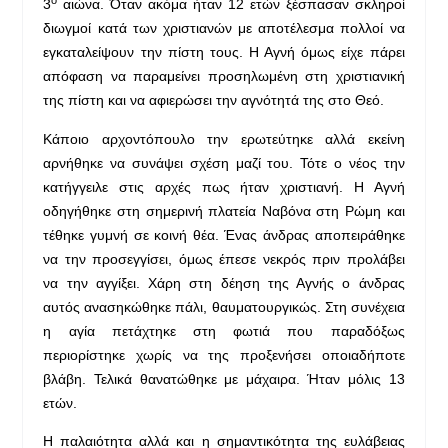
ο
3
αιώνα. Όταν ακόμα ήταν 12 ετών ξέσπασαν σκληροί
διωγμοί κατά των χριστιανών με αποτέλεσμα πολλοί να
εγκαταλείψουν την πίστη τους. Η Αγνή όμως είχε πάρει
απόφαση να παραμείνει προσηλωμένη στη χριστιανική
της πίστη και να αφιερώσει την αγνότητά της στο Θεό.
Κάποιο αρχοντόπουλο την ερωτεύτηκε αλλά εκείνη
αρνήθηκε να συνάψει σχέση μαζί του. Τότε ο νέος την
κατήγγειλε στις αρχές πως ήταν χριστιανή. Η Αγνή
οδηγήθηκε στη σημερινή πλατεία Ναβόνα στη Ρώμη και
τέθηκε γυμνή σε κοινή θέα. Ένας άνδρας αποπειράθηκε
να την προσεγγίσει, όμως έπεσε νεκρός πριν προλάβει
να την αγγίξει. Χάρη στη δέηση της Αγνής ο άνδρας
αυτός ανασηκώθηκε πάλι, θαυματουργικώς. Στη συνέχεια
η αγία πετάχτηκε στη φωτιά που παραδόξως
περιορίστηκε χωρίς να της προξενήσει οποιαδήποτε
βλάβη. Τελικά θανατώθηκε με μάχαιρα. Ήταν μόλις 13
ετών.
Η παλαιότητα αλλά και η σημαντικότητα της ευλάβειας