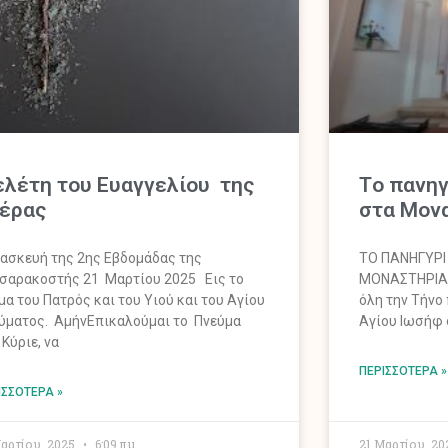
λέτη του Ευαγγελίου της
Tο πανηγ
έρας
στα Μον
ασκευή της 2ης Εβδομάδας της
ΤΟ ΠΑΝΗΓΥΡΙ
σαρακοστής 21 Μαρτίου 2025 Εις το
ΜΟΝΑΣΤΗΡΙΑ 
μα του Πατρός και του Υιού και του Αγίου
όλη την Τήνο
ύματος. ΑμήνΕπικαλούμαι το Πνεύμα
Αγίου Ιωσήφ 
 Κύριε, να
ΠΕΡΙΣΣΌΤΕΡΑ »
ΙΣΣΌΤΕΡΑ »
Μαρτίου, 2025
6:09 πμ
21 Μαρτίου, 2