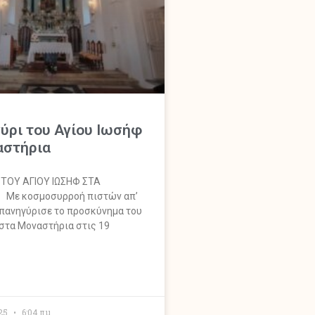
ύρι του Αγίου Ιωσήφ
αστήρια
 ΤΟΥ ΑΓΙΟΥ ΙΩΣΗΦ ΣΤΑ
Με κοσμοσυρροή πιστών απ’
 πανηγύρισε το προσκύνημα του
στα Μοναστήρια στις 19
025
6:04 πμ