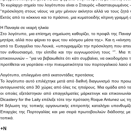
Το κυρίαρχο σημείο του λογότυπου είναι ο Σταυρός «διασταυρωμένος –
“πρόσκληση στους νέους να μην μένουν ακίνητοι αλλά να τους ζητά ν
Εκτός από το κόκκινο και το πράσινο, μια κυματοειδής κίτρινη γραμμ
Η Παναγία σε νεαρή ηλικία
Στο λογότυπο, μια επίσημη σημείωση καθορίζει, το προφίλ της Παναγί
μητέρα, αλλά που φέρνει το φως του κόσμου μέσα της». Και η «κίνησ
από το Ευαγγέλιο του Λουκά, «υπογραμμίζει την πρόσκληση που απευ
τον ενθουσιασμό, την ελπίδα και την ευγνωμοσύνη τους “”. Μια π
επικοινωνιών – “για να βεβαιωθείτε ότι κάτι συμβαίνει, να οικοδομήσε
προτίθεται να γιορτάσει «την πνευματικότητα του πορτογαλικού λαού
Λογότυπο, επιλεγμένο από εκατοντάδες προτάσεις
Το λογότυπο αυτό επιλέχτηκε μετά από διεθνή διαγωνισμό που προω
ανταγωνιστές από 30 χώρες από όλες τις ηπείρους. Μια ομάδα από το 
οι οποίες εξετάστηκαν από επαγγελματίες μάρκετινγκ και επικοινωνίας
Dicastery for the Laity επέλεξε τότε την πρόταση Roque Antunez ως τη
Η δήλωση της τοπικής οργανωτικής επιτροπής καταλήγει υπενθυμίζον
Επαρχίες της Πορτογαλίας και μια σειρά πρωτοβουλιών διάδοσης με
τοπικά.
+Ν