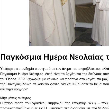
Παγκόσμια Ημέρα Νεολαίας
Υπάρχει μια πανδημία που φυσά με τον άνεμο του απρόβλεπτου, αλλά εν
Παγκόσμια Ημέρα Νεότητας. Αυτό είναι το λογότυπο της διεθνούς συ
το “Lisboa 2023” ξεχωρίζει με κόκκινο και πράσινο στο λογότυπο μαζ
της Παναγίας, λευκή σε κόκκινο φόντο, για να θυμόμαστε το θέμα π
και πήγε γρήγορα”
Μην μένεις ακίνητος
Η παρουσίαση του γραφικού συμβόλου της επόμενης WYD – που δ
πραγματοποιήθηκε χθες τις 11, ψηφιακά στη Λισαβόνα, με πολλή δουλ