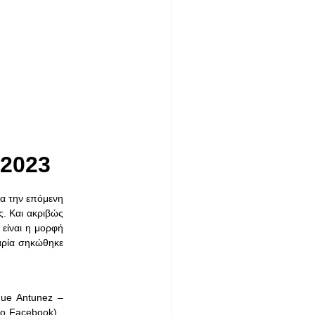
 2023
ια την επόμενη
. Και ακριβώς
 είναι η μορφή
Μαρία σηκώθηκε
ue Antunez –
το Facebook) .