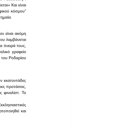
ται» Και είναι
λφικού κόσμου”
σημαία.
εν είναι ακόμη
που λαμβάνεται
α όνειρά τους,
αλικό γραφείο
η του Ροδαρίου
ν εκατοντάδες
ρες προτάσεις,
ς φιναλίστ. Το
Εκκλησιαστικές
τοποιηθεί και