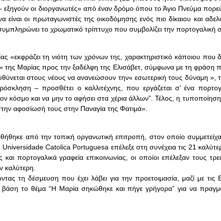
 εξηγούν οι διοργανωτές» από έναν δρόμο όπου το Άγιο Πνεύμα πορεύε
α είναι οι πρωταγωνιστές της οικοδόμησης ενός πιο δίκαιου και αδε
ή συμπληρώνει το χρωματικό τρίπτυχο που συμβολίζει την πορτογαλική 
ας «εκφράζει τη νιότη των χρόνων της, χαρακτηριστικό κάποιου που δ
η» της Μαρίας προς την ξαδέλφη της Ελισάβετ, σύμφωνα με τη φράση 
θύνεται στους νέους να ανανεώσουν την« εσωτερική τους δύναμη », τ
ρόσκληση – προσθέτει ο καλλιτέχνης, που εργάζεται σ’ ένα πορτογ
ι τον κόσμο και να μην το αφήσει στα χέρια άλλων”. Τέλος, η τυποποίησ
 στην αφοσίωσή τους στην Παναγία της Φατιμά».
θήθηκε από την τοπική οργανωτική επιτροπή, στον οποίο συμμετείχα
Universidade Catolica Portuguesa επέλεξε στη συνέχεια τις 21 καλύτε
 και πορτογαλικά γραφεία επικοινωνίας, οι οποίοι επέλεξαν τους τρει
ν καλύτερη.
τας τη δέσμευση που έχει λάβει για την προετοιμασία, μαζί με τις 
 βάση το θέμα “Η Μαρία σηκώθηκε και πήγε γρήγορα” για να πραγμα