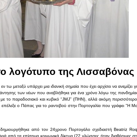
το λογότυπο της Λισσαβόνας
 τω μεταξύ υπάρχει μια ιδανική σημαία που έχει αρχίσει να ανεμίζει γ
νάντησης των νέων που αναβλήθηκε για ένα χρόνο λόγω της πανδημίας
ί με το παραδοσιακό και κυβικό “JMJ” (ΠΗΝ), αλλά ακόμη περισσότερο
ου επέλεξε ο Πάπας για το ραντεβού στην Πορτογαλία που γράφει “Η 
ημιουργήθηκε από τον 24χρονο Πορτογάλο σχεδιαστή Beatriz Roq
ειά από τα επίσημα κοινωνικά δίκτυα (22 γλώσσες ήταν διαθέσιμες σ