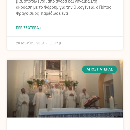
μια, αποτελείται από άνδρα και γυναίκα Στη
ακρόαση με το Φόρουμ για την Οικογένεια, ο Πάπας
Φραγκίσκος παρέδωσε ένα
ΠΕΡΙΣΣΌΤΕΡΑ »
20 Ιουνίου, 2018
8:10 πμ
ΆΓΙΟΣ ΠΑΤΈΡΑΣ