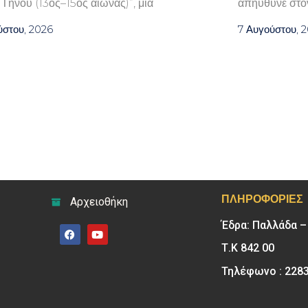
 Τήνου (13ος–15ος αιώνας)”, μια
απηύθυνε στον
ύστου, 2026
7 Αυγούστου, 
ΠΛΗΡΟΦΟΡΊΕΣ
Αρχειοθήκη
Έδρα: Παλλάδα 
Τ.Κ 842 00
Τηλέφωνο : 228