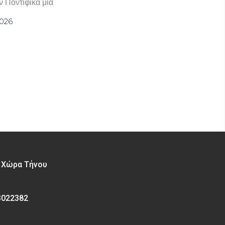
 Ποντίφικα μια
2026
– Χώρα Τήνου
3022382