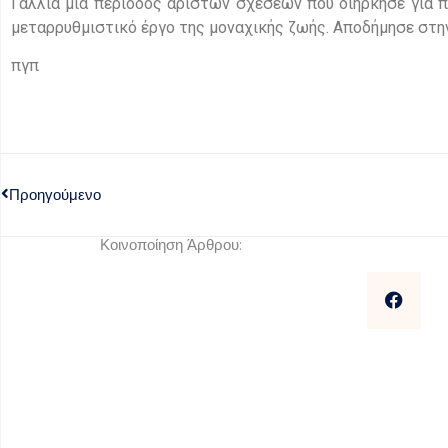
Γαλλία μια περίοδος άριστων σχέσεων που διήρκησε για π
μεταρρυθμιστικό έργο της μοναχικής ζωής. Αποδήμησε στην
πγπ
Προηγούμενο
Κοινοποίηση Άρθρου: