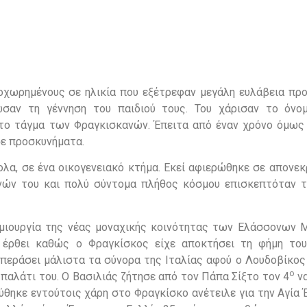
οχωρημένους σε ηλικία που εξέτρεφαν μεγάλη ευλάβεια προ
ωσαν τη γέννηση του παιδιού τους. Του χάρισαν το όνο
το τάγμα των Φραγκισκανών. Έπειτα από έναν χρόνο όμως 
σε προσκυνήματα.
ολα, σε ένα οικογενειακό κτήμα. Εκεί αφιερώθηκε σε απονε
ών του και πολύ σύντομα πλήθος κόσμου επισκεπτόταν τ
μιουργία της νέας μοναχικής κοινότητας των Ελάσσονων 
 έρθει καθώς ο Φραγκίσκος είχε αποκτήσει τη φήμη του
περάσει μάλιστα τα σύνορα της Ιταλίας αφού ο Λουδοβίκος
ο
παλάτι του. Ο Βασιλιάς ζήτησε από τον Πάπα Σίξτο τον 4
να
ύθηκε εντούτοις χάρη στο Φραγκίσκο ανέτειλε για την Αγία 