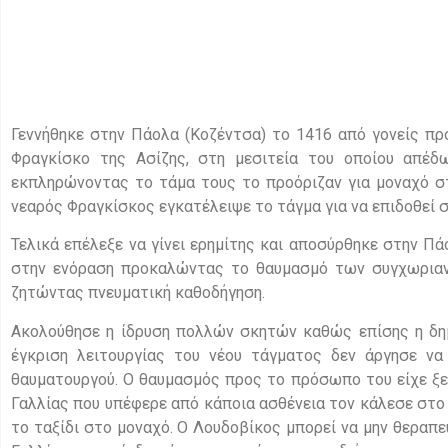
Γεννήθηκε στην Πάολα (Κοζέντσα) το 1416 από γονείς πρ
Φραγκίσκο της Ασίζης, στη μεσιτεία του οποίου απέδ
εκπληρώνοντας το τάμα τους το προόριζαν για μοναχό σ
νεαρός Φραγκίσκος εγκατέλειψε το τάγμα για να επιδοθεί 
Τελικά επέλεξε να γίνει ερημίτης και αποσύρθηκε στην Πά
στην ενόραση προκαλώντας το θαυμασμό των συγχωριαν
ζητώντας πνευματική καθοδήγηση.
Ακολούθησε η ίδρυση πολλών σκητών καθώς επίσης η δη
έγκριση λειτουργίας του νέου τάγματος δεν άργησε να
θαυματουργού. Ο θαυμασμός προς το πρόσωπο του είχε ξε
Γαλλίας που υπέφερε από κάποια ασθένεια τον κάλεσε στο 
το ταξίδι στο μοναχό. Ο Λουδοβίκος μπορεί να μην θεραπε