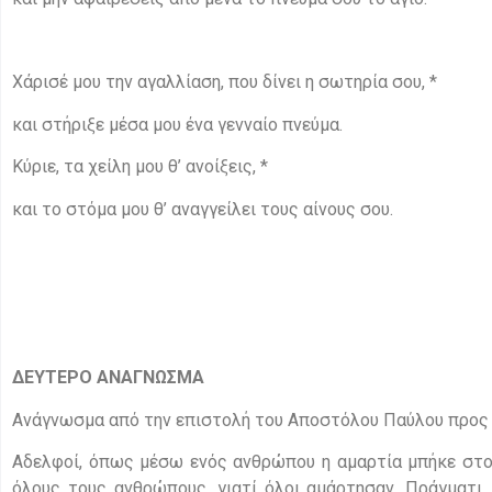
Χάρισέ μου την αγαλλίαση, που δίνει η σωτηρία σου, *
και στήριξε μέσα μου ένα γενναίο πνεύμα.
Κύριε, τα χείλη μου θ’ ανοίξεις, *
και το στόμα μου θ’ αναγγείλει τους αίνους σου.
ΔΕΥΤΕΡΟ ΑΝΑΓΝΩΣΜΑ
Ανάγνωσμα από την επιστολή του Αποστόλου Παύλου προ
Αδελφοί, όπως μέσω ενός ανθρώπου η αμαρτία μπήκε στον
όλους τους ανθρώπους, γιατί όλοι αμάρτησαν. Πράγματι