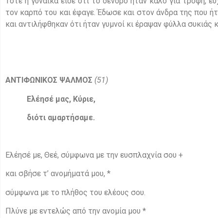
Τότε η γυναίκα είδε ότι το δένδρο ήταν καλό για τροφή, ε
τον καρπό του και έφαγε. Έδωσε και στον άνδρα της που ήτα
και αντιλήφθηκαν ότι ήταν γυμνοί κι έραψαν φύλλα συκιάς 
ΑΝΤΙΦΩΝΙΚΟΣ ΨΑΛΜΟΣ
(51)
Ελέησέ μας, Κύριε,
διότι αμαρτήσαμε.
Ελέησέ με, Θεέ, σύμφωνα με την ευσπλαχνία σου +
και σβήσε τ’ ανομήματά μου, *
σύμφωνα με το πλήθος του ελέους σου.
Πλύνε με εντελώς από την ανομία μου *