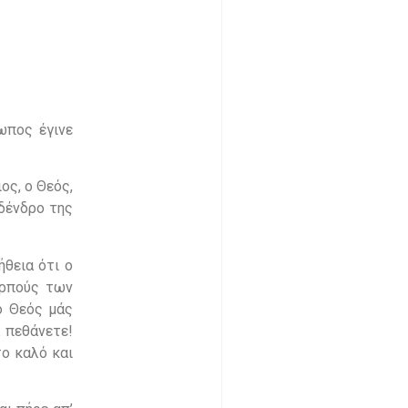
ωπος έγινε
ος, ο Θεός,
 δένδρο της
ήθεια ότι ο
αρπούς των
ο Θεός μάς
α πεθάνετε!
το καλό και