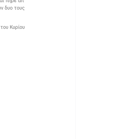
αι πήρε απ’
ων δυο τους
του Κυρίου