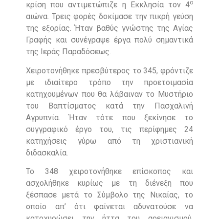
ο
κρίση που αντιμετώπιζε η Εκκλησία τον 4
αιώνα. Τρεις φορές δοκίμασε την πικρή γεύση
της εξορίας. Ήταν βαθύς γνώστης της Αγίας
Γραφής και συνέγραψε έργα πολύ σημαντικά
της Ιεράς Παραδόσεως.
Χειροτονήθηκε πρεσβύτερος το 345, φρόντιζε
με ιδιαίτερο τρόπο την προετοιμασία
κατηχουμένων που θα λάβαιναν το Μυστήριο
του Βαπτίσματος κατά την Πασχαλινή
Αγρυπνία. Ήταν τότε που ξεκίνησε το
συγγραφικό έργο του, τις περίφημες 24
κατηχήσεις γύρω από τη χριστιανική
διδασκαλία.
Το 348 χειροτονήθηκε επίσκοπος και
ασχολήθηκε κυρίως με τη διένεξη που
ξέσπασε μετά το Σύμβολο της Νικαίας, το
οποίο απ’ ότι φαίνεται αδυνατούσε να
κατοχυρώσει την ήττα του αρειανισμού.