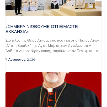
«ΣΉΜΕΡΑ ΝΙΏΘΟΥΜΕ ΌΤΙ ΕΊΜΑΣΤΕ
ΕΚΚΛΗΣΊΑ»
Στο τέλος της Θείας Λειτουργίας που τέλεσε ο Πάπας Λέων
ΙΔ΄ στη Βασιλική της Αγίας Μαρίας των Αγγέλων στην
Ασίζη, ο νεαρός Φραγκίσκος απηύθυνε στον Ποντίφικα μια
7 Αυγούστου, 2026