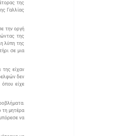
ράτορας της
της Γαλλίας
ε την οργή
τώντας της
λη λύπη της
τήρι σε μια
 της είχαν
αδελφών δεν
 όπου είχε
ροβλήματα.
ό τη μητέρα
 μπόρεσε να