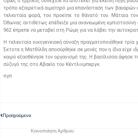
Όμως ο Ερρίκος συνέχισε να αποτελεί για εκείνη πηγή βα
τρόπο εξαιρετικά αιματηρό μια επανάσταση των βαυαρών υ
τελευταία φορά, του προείπε το θάνατό του. Μάταια το
Όθωνας αντιθέτως επέδειξε μια ανανεωμένη εμπιστοσύνη 
962 έπρεπε να μεταβεί στη Ρώμη για να λάβει την αυτοκρα
Η τελευταία οικογενειακή σύναξη πραγματοποιήθηκε τρία 
Έκτοτε η Ματθίλδη αποσύρθηκε σε μονές που η ίδια είχε ι
καιρό εξασθένησε τον οργανισμό της. Η βασίλισσα άφησε τ
σύζυγό της στο Αβαείο του Κέντλινμπεργκ.
πγπ
Προηγούμενο
Κοινοποίηση Άρθρου: