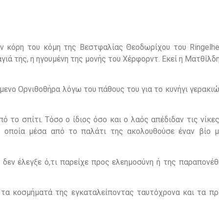
αν κόρη του κόμη της Βεστφαλίας Θεοδωρίχου του Ringelhe
αγιά της, η ηγουμένη της μονής του Χέρφορντ. Εκεί η Ματθίλ
ενο Ορνιθοθήρα λόγω του πάθους του για το κυνήγι γερακιώ
το σπίτι. Τόσο ο ίδιος όσο και ο λαός απέδιδαν τις νίκες
η οποία μέσα από το παλάτι της ακολουθούσε έναν βίο 
 δεν έλεγξε ό,τι παρείχε προς ελεημοσύνη ή της παραπονέθ
α τα κοσμήματά της εγκαταλείποντας ταυτόχρονα και τα πρ