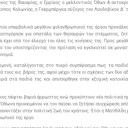
ρίκος της Βαυαρίας, ο Ερρίκος ο μελλοντικός Όθων Α αυτοκ
κοπος Κολωνίας, η Γκερμπέργκα σύζυγος του Λουδοβίκου Δ΄ 
 του υπερβολικά μεγάλου φιλανθρωπικού της έργου προκάλεσ
 κατηγόρησε για σπατάλη των θησαυρών του στέμματος, ζη
έχει υπό τον έλεγχό του όλες τις κινήσεις της. Προς μεγά
ού του υποστηρίζοντας την πρόταση να εγκλειστεί σε μονασ
ονομιά.
ομονή, καταλήγοντας στο πικρό συμπέρασμα πως τα παιδιά
ά τους εις βάρος της, αφού μέχρι τότε οι σχέσεις των δύο 
ομιά στα παιδιά της και αποσύρθηκε στην εξοχική κατοικία
ίκος πέφτει βαριά άρρωστος ενώ προκύπτουν νέα πολιτικά π
υ Όθωνα προκειμένου να τον πείσει να ζητήσει συγχώρεση απ
πανεντάξει στην πολιτική ζωή του κράτους. Έτσι η Ματθίλδη
ρωπικό της έργο.