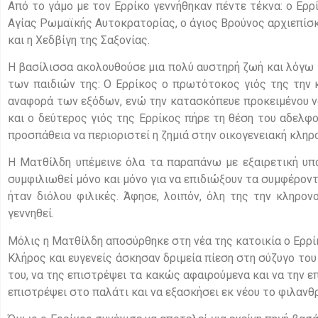
Από το γάμο με τον Ερρίκο γεννήθηκαν πέντε τέκνα: ο Ερ
Αγίας Ρωμαϊκής Αυτοκρατορίας, ο άγιος Βρούνος αρχιεπίσ
και η Χεδβίγη της Σαξονίας.
Η βασίλισσα ακολουθούσε μια πολύ αυστηρή ζωή και λόγω
των παιδιών της: Ο Ερρίκος ο πρωτότοκος γιός της την
αναφορά των εξόδων, ενώ την κατασκόπευε προκειμένου να 
και ο δεύτερος γιός της Ερρίκος πήρε τη θέση του αδελφ
προσπάθεια να περιοριστεί η ζημιά στην οικογενειακή κληρ
Η Ματθίλδη υπέμεινε όλα τα παραπάνω με εξαιρετική υπ
συμφιλιωθεί μόνο και μόνο για να επιδιώξουν τα συμφέροντ
ήταν διόλου φιλικές. Άφησε, λοιπόν, όλη της την κληρον
γεννηθεί.
Μόλις η Ματθίλδη αποσύρθηκε στη νέα της κατοικία ο Ερρ
Κλήρος και ευγενείς άσκησαν δριμεία πίεση στη σύζυγο το
του, να της επιστρέψει τα κακώς αφαιρούμενα και να την ε
επιστρέψει στο παλάτι και να εξασκήσει εκ νέου το φιλανθ