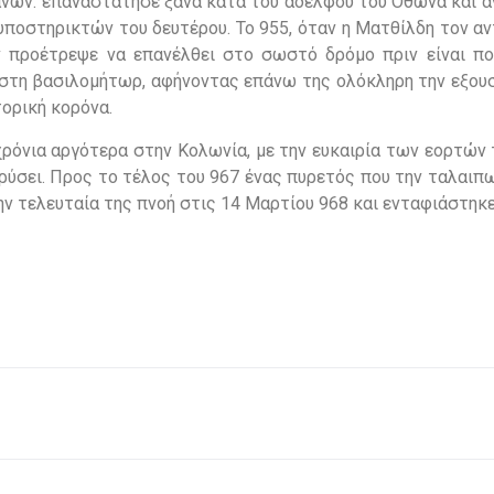
σάνων: επαναστάτησε ξανά κατά του αδελφού του Όθωνα και 
ποστηρικτών του δευτέρου. Το 955, όταν η Ματθίλδη τον αν
ν προέτρεψε να επανέλθει στο σωστό δρόμο πριν είναι πο
στη βασιλομήτωρ, αφήνοντας επάνω της ολόκληρη την εξουσ
τορική κορόνα.
χρόνια αργότερα στην Κολωνία, με την ευκαιρία των εορτών
δρύσει. Προς το τέλος του 967 ένας πυρετός που την ταλαι
ην τελευταία της πνοή στις 14 Μαρτίου 968 και ενταφιάστηκ