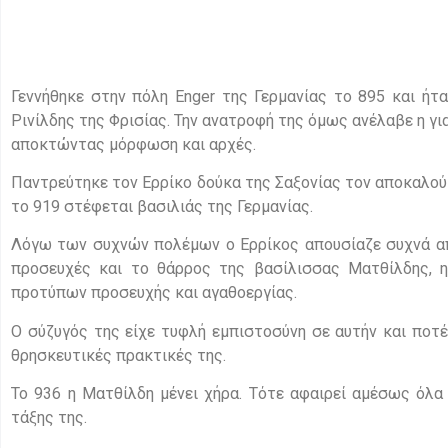
Γεννήθηκε στην πόλη Enger της Γερμανίας το 895 και ήτ
Ρινίλδης της Φρισίας. Την ανατροφή της όμως ανέλαβε η γι
αποκτώντας μόρφωση και αρχές.
Παντρεύτηκε τον Ερρίκο δούκα της Σαξονίας τον αποκαλούμ
το 919 στέφεται βασιλιάς της Γερμανίας.
Λόγω των συχνών πολέμων ο Ερρίκος απουσίαζε συχνά από 
προσευχές και το θάρρος της βασίλισσας Ματθίλδης, 
προτύπων προσευχής και αγαθοεργίας.
Ο σύζυγός της είχε τυφλή εμπιστοσύνη σε αυτήν και ποτέ
θρησκευτικές πρακτικές της.
Το 936 η Ματθίλδη μένει χήρα. Τότε αφαιρεί αμέσως όλ
τάξης της.