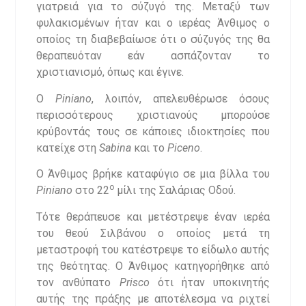
γιατρειά για το σύζυγό της. Μεταξύ των
φυλακισμένων ήταν και ο ιερέας Άνθιμος ο
οποίος τη διαβεβαίωσε ότι ο σύζυγός της θα
θεραπευόταν εάν ασπάζονταν το
χριστιανισμό, όπως και έγινε.
Ο
Piniano
, λοιπόν, απελευθέρωσε όσους
περισσότερους χριστιανούς μπορούσε
κρύβοντάς τους σε κάποιες ιδιοκτησίες που
κατείχε στη
Sabina
και το
Piceno
.
O Άνθιμος βρήκε καταφύγιο σε μια βίλλα του
ο
Piniano
στο 22
μίλι της Σαλάριας Οδού.
Τότε θεράπευσε και μετέστρεψε έναν ιερέα
του θεού Σιλβάνου ο οποίος μετά τη
μεταστροφή του κατέστρεψε το είδωλο αυτής
της θεότητας. Ο Άνθιμος κατηγορήθηκε από
τον ανθύπατο
Prisco
ότι ήταν υποκινητής
αυτής της πράξης με αποτέλεσμα να ριχτεί