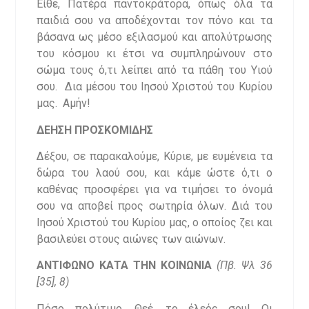
Είθε, Πατέρα παντοκράτορα, όπως όλα τα
παιδιά σου να αποδέχονται τον πόνο και τα
βάσανα ως μέσο εξιλασμού και απολύτρωσης
του κόσμου κι έτσι να συμπληρώνουν στο
σώμα τους ό,τι λείπει από τα πάθη του Υιού
σου. Δια μέσου του Ιησού Χριστού του Κυρίου
μας. Αμήν!
ΔΕΗΣΗ ΠΡΟΣΚΟΜΙΔΗΣ
Δέξου, σε παρακαλούμε, Κύριε, με ευμένεια τα
δώρα του λαού σου, και κάμε ώστε ό,τι ο
καθένας προσφέρει για να τιμήσει το όνομά
σου να αποβεί προς σωτηρία όλων. Διά του
Ιησού Χριστού του Κυρίου μας, ο οποίος ζει και
βασιλεύει στους αιώνες των αιώνων.
ΑΝΤΙΦΩΝΟ ΚΑΤΑ ΤΗΝ ΚΟΙΝΩΝΙΑ
(
Πβ. Ψλ 36
[35], 8)
Πόσο πολύτιμο, Θεέ, το έλεός σου! Οι