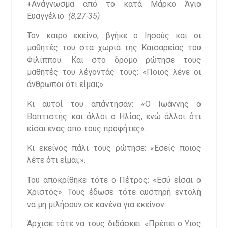
+Ανάγνωσμα από το κατά Μάρκο Άγιο
Ευαγγέλιο
(8,27-35)
Τον καιρό εκείνο, βγήκε ο Ιησούς και οι
μαθητές του στα χωριά της Καισαρείας του
Φιλίππου. Και στο δρόμο ρώτησε τους
μαθητές του λέγοντάς τους: «Ποιος λένε οι
άνθρωποι ότι είμαι;».
Κι αυτοί του απάντησαν: «Ο Ιωάννης ο
Βαπτιστής και άλλοι ο Ηλίας, ενώ άλλοι ότι
είσαι ένας από τους προφήτες».
Κι εκείνος πάλι τους ρώτησε: «Εσείς ποιος
λέτε ότι είμαι;».
Του αποκρίθηκε τότε ο Πέτρος: «Εσύ είσαι ο
Χριστός». Τους έδωσε τότε αυστηρή εντολή
να μη μιλήσουν σε κανένα για εκείνον.
Άρχισε τότε να τους διδάσκει: «Πρέπει ο Υιός