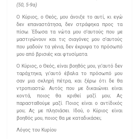
(50, 5-9α)
Ο Κύριος, ο Θεός, μου άνοιξε το αυτί, κι εγώ
δεν επαναστάτησα, δεν στράφηκα προς τα
πίσω. Έδωσα τα νώτα μου σ’αυτούς που με
μαστιγώνουν και τις σιαγόνες μου σ’αυτούς
που μαδούν τα γένια, δεν έκρυψα το πρόσωπό
μου από βρισιές και φτυσίματα.
Ο Κύριος, ο Θεός, είναι βοηθός μου, γι’αυτό δεν
ταράχτηκα, γι’αυτό έβαλα το πρόσωπό μου
σαν μια σκληρή πέτρα, και ξέρω ότι δε θα
ντροπιαστώ. Αυτός που με δικαιώνει είναι
κοντά, ποιος θα κριθεί μαζί μου; Ας
παρασταθούμε μαζί. Ποιος είναι ο αντίδικός
μου; Ας με πλησιάσει. Ιδού, ο Κύριος είναι
βοηθός μου, ποιος θα με καταδικάσει;
Λόγος του Κυρίου