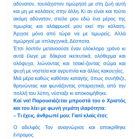
αδύνατον, τουλάχιστον τιμώρησέ με στη ζωή αυτή
και μη με κολάσεις στην άλλη. Κι αν είναι και τούτο
ακόμη αδύνατον, στείλε μου εδώ ένα μέρος της
τιμωρίας και αλάφρωσέ μου εκεί την κόλαση.
Άρχισε μόνο από τώρα να με τιμωρείς. Αλλά
τιμώρησέ με σπλαγχνικά, Δέσποτα.
Έτσι λοιπόν μετανοούσε έναν ολόκληρο χρόνο κι
αυτά έλεγε με δάκρυα ικετευτικά, ολόθερμα και
ολόψυχα, λιώνοντας και τσακί-ζοντας σώμα και
ψυχή με νηστεία και αγρυπνία και άλλες κακουχίες.
Μιά μέρα καθώς καθόταν καταγής, όπως συνήθιζε,
θρηνώντας και φωνάζοντας σπαραχτικά, από την
πολλή του λύπη, νύσταξε κι αποκοιμήθηκε.
Καί να! Παρουσιάζεται μπροστά του ο Χριστός
και του λέει με φωνή γεμάτη ιλαρότητα:
– Τι έχεις, άνθρωπέ μου; Γιατί κλαίς έτσι;
Ο αδελφός Τον αναγνώρισε και αποκρίθηκε
έντρομος