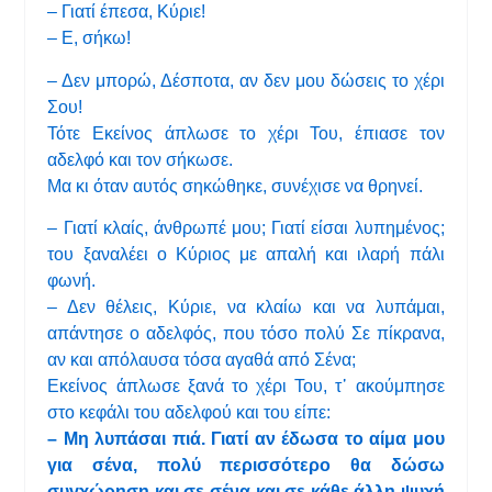
– Γιατί έπεσα, Κύριε!
– Ε, σήκω!
– Δεν μπορώ, Δέσποτα, αν δεν μου δώσεις το χέρι
Σου!
Τότε Εκείνος άπλωσε το χέρι Του, έπιασε τον
αδελφό και τον σήκωσε.
Μα κι όταν αυτός σηκώθηκε, συνέχισε να θρηνεί.
– Γιατί κλαίς, άνθρωπέ μου; Γιατί είσαι λυπημένος;
του ξαναλέει ο Κύριος με απαλή και ιλαρή πάλι
φωνή.
– Δεν θέλεις, Κύριε, να κλαίω και να λυπάμαι,
απάντησε ο αδελφός, που τόσο πολύ Σε πίκρανα,
αν και απόλαυσα τόσα αγαθά από Σένα;
Εκείνος άπλωσε ξανά το χέρι Του, τ᾿ ακούμπησε
στο κεφάλι του αδελφού και του είπε:
– Μη λυπάσαι πιά. Γιατί αν έδωσα το αίμα μου
για σένα, πολύ περισσότερο θα δώσω
συγχώρηση και σε σένα και σε κάθε άλλη ψυχή