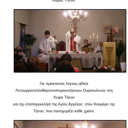
Χώρας Τήνου.
Για πρακτικούς λόγους,
η
Θεία
Λειτουργία
τελέσθηκε
στο
παρεκκλήσι
των Ουρσουλινών στη
Χώρα Τήνου
και όχι
στοπαρεκκλήσι της Αγίας Αγγέλας στον
Κουμάρο
της
Τήνου, που πανηγυρίζει κάθε χρόνο.