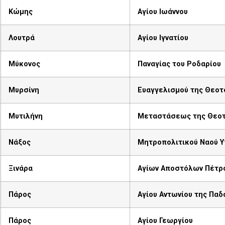
Κώμης
Αγίου Ιωάννου
Λουτρά
Αγίου Ιγνατίου
Μύκονος
Παναγίας του Ροδαρίου
Μυρσίνη
Ευαγγελισμού της Θεοτ
Μυτιλήνη
Μεταστάσεως της Θεο
Νάξος
Μητροπολιτικού Ναού Υ
Ξινάρα
Αγίων Αποστόλων Πέτρο
Πάρος
Αγίου Αντωνίου της Παδ
Πάρος
Αγίου Γεωργίου