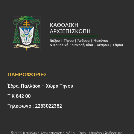
ΠΛΗΡΟΦΟΡΊΕΣ
Έδρα: Παλλάδα – Χώρα Τήνου
Τ.Κ 842 00
Τηλέφωνο : 2283022382
©2022 Καθολική Αρχιεπισκοπή Νάξου-Τήνου-Μυκόνου-Άνδρου και