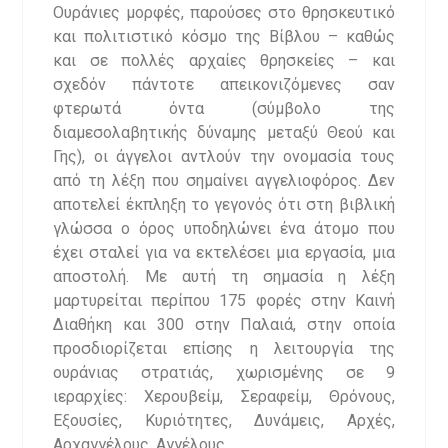
Ουράνιες μορφές, παρούσες στο θρησκευτικό
και πολιτιστικό κόσμο της Βίβλου – καθώς
και σε πολλές αρχαίες θρησκείες – και
σχεδόν πάντοτε απεικονιζόμενες σαν
φτερωτά όντα (σύμβολο της
διαμεσολαβητικής δύναμης μεταξύ Θεού και
Γης), οι άγγελοι αντλούν την ονομασία τους
από τη λέξη που σημαίνει αγγελιοφόρος. Δεν
αποτελεί έκπληξη το γεγονός ότι στη βιβλική
γλώσσα ο όρος υποδηλώνει ένα άτομο που
έχει σταλεί για να εκτελέσει μια εργασία, μια
αποστολή. Με αυτή τη σημασία η λέξη
μαρτυρείται περίπου 175 φορές στην Καινή
Διαθήκη και 300 στην Παλαιά, στην οποία
προσδιορίζεται επίσης η λειτουργία της
ουράνιας στρατιάς, χωρισμένης σε 9
ιεραρχίες: Χερουβείμ, Σεραφείμ, Θρόνους,
Εξουσίες, Κυριότητες, Δυνάμεις, Αρχές,
Αρχαγγέλους, Αγγέλους.