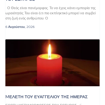
Ο Θεός είναι πανέμορφος. Το να έχεις κάνει εμπειρία της
ωραιότητάς Του είναι ό,τι πιο εκπληκτικό μπορεί να συμβεί
στη ζωή ενός ανθρώπου. Ο
6 Αυγούστου, 2026
MΕΛΈΤΗ ΤΟΥ ΕΥΑΓΓΕΛΊΟΥ ΤΗΣ ΗΜΈΡΑΣ