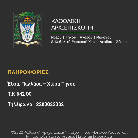
ΠΛΗΡΟΦΟΡΊΕΣ
Έδρα: Παλλάδα – Χώρα Τήνου
Τ.Κ 842 00
Τηλέφωνο : 2283022382
©2022 Καθολική Αρχιεπισκοπή Νάξου-Τήνου-Μυκόνου-Άνδρου και
Μητρόπολη παντός Αιγαίου | Επίσημη Ιστοσελίδα