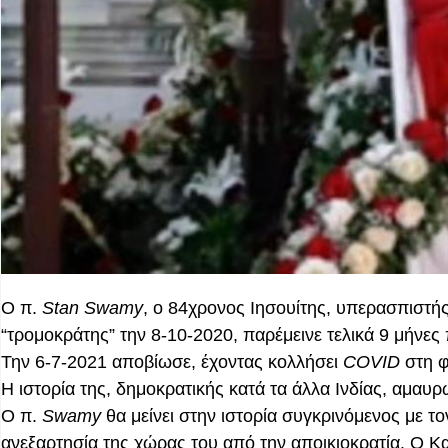
Ο π.
Stan
Swamy
,
o
84χρονος Ιησουίτης, υπερασπιστή
“τρομοκράτης” την 8-10-2020, παρέμεινε τελικά 9 μήνε
Την 6-7-2021 αποβίωσε, έχοντας κολλήσει
COVID
στη φ
Η ιστορία της, δημοκρατικής κατά τα άλλα Ινδίας, αμαυρ
Ο π.
Swamy
θα μείνει στην ιστορία συγκρινόμενος με τ
ανεξαρτησία της χώρας του από την αποικιοκρατία. Ο Κ