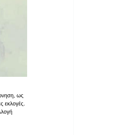
ρνηση, ως
ες εκλογές.
λλογή