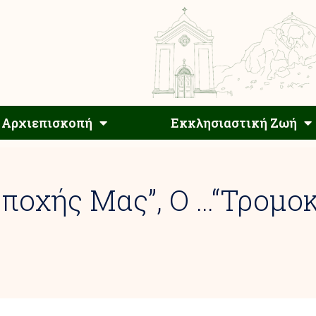
Αρχιεπίσκοπος
Αρχιεπισκοπή
Εκκλησιαστ
Αρχιεπισκοπή
Εκκλησιαστική Ζωή
Εποχής Μας”, Ο …“τρομοκ