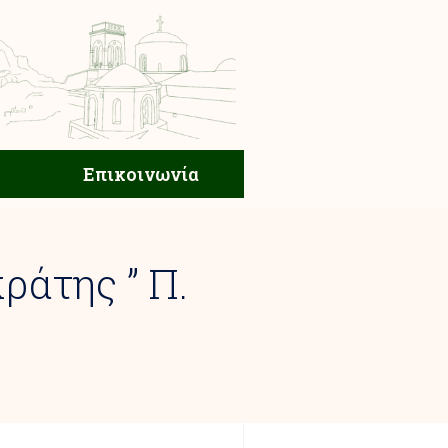
ική Ζωή
Επικοινωνία
Επικοινωνία
ράτης ” Π.