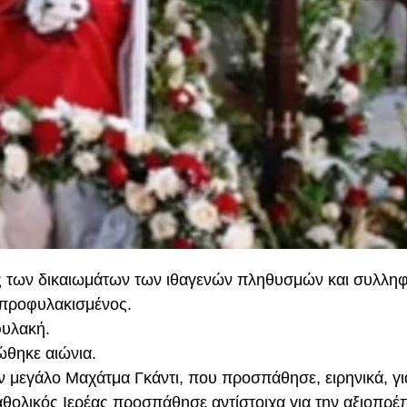
ς των δικαιωμάτων των ιθαγενών πληθυσμών και συλληφ
ς προφυλακισμένος.
υλακή.
ώθηκε αιώνια.
ον μεγάλο Μαχάτμα Γκάντι, που προσπάθησε, ειρηνικά, γι
αθολικός Ιερέας προσπάθησε αντίστοιχα για την αξιοπρέ