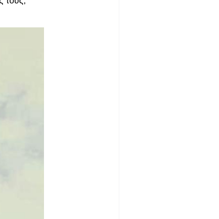
 τους,