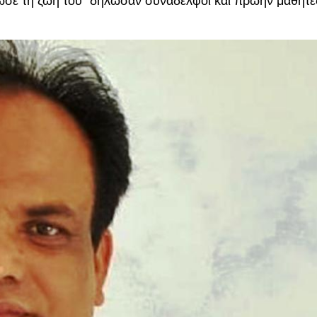
σε τη ζωή του” δήλωσαν συνάδελφοι και πρώην μαθητές