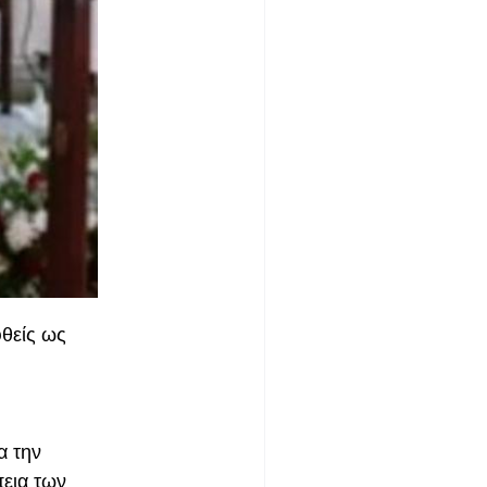
θείς ως
α την
πεια των