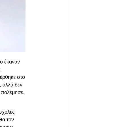
ου έκαναν
ς
φέρθηκε στο
, αλλά δεν
υ πολέμησε.
 σχολές
θα τον