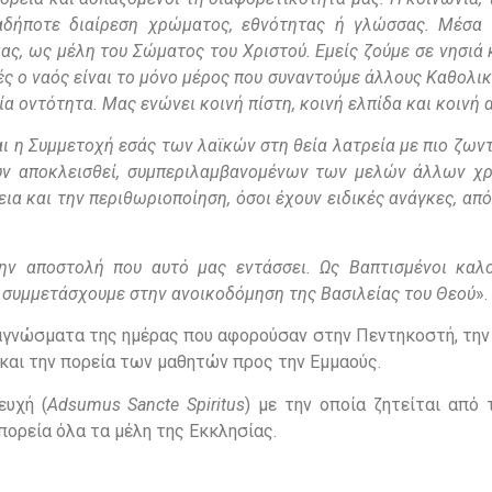
ιαδήποτε διαίρεση χρώματος, εθνότητας ή γλώσσας. Μέσα 
ας, ως μέλη του Σώματος του Χριστού. Εμείς ζούμε σε νησιά 
 ο ναός είναι το μόνο μέρος που συναντούμε άλλους Καθολικ
α οντότητα. Μας ενώνει κοινή πίστη, κοινή ελπίδα και κοινή 
η Συμμετοχή εσάς των λαϊκών στη θεία λατρεία με πιο ζωντ
υν αποκλεισθεί, συμπεριλαμβανομένων των μελών άλλων χρ
α και την περιθωριοποίηση, όσοι έχουν ειδικές ανάγκες, από
ην αποστολή που αυτό μας εντάσσει. Ως Βαπτισμένοι καλ
α συμμετάσχουμε στην ανοικοδόμηση της Βασιλείας του Θεού
».
αγνώσματα της ημέρας που αφορούσαν στην Πεντηκοστή, την 
 και την πορεία των μαθητών προς την Εμμαούς.
ευχή (
Adsumus
Sancte
Spiritus
) με την οποία ζητείται από 
πορεία όλα τα μέλη της Εκκλησίας.