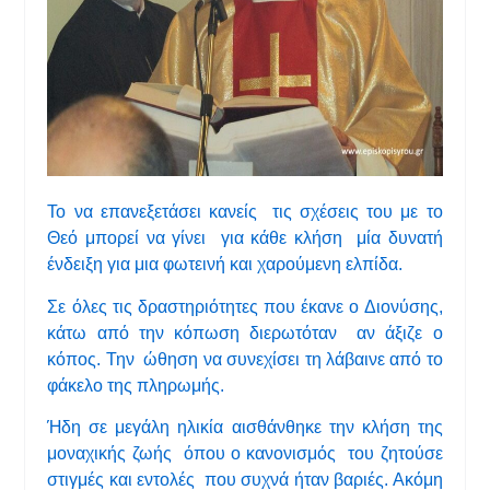
Το να επανεξετάσει κανείς τις σχέσεις του με το
Θεό μπορεί να γίνει για κάθε κλήση μία δυνατή
ένδειξη για μια φωτεινή και χαρούμενη ελπίδα.
Σε όλες τις δραστηριότητες που έκανε ο Διονύσης,
κάτω από την κόπωση διερωτόταν αν άξιζε ο
κόπος. Την ώθηση να συνεχίσει τη λάβαινε από το
φάκελο της πληρωμής.
Ήδη σε μεγάλη ηλικία αισθάνθηκε την κλήση της
μοναχικής ζωής όπου ο κανονισμός του ζητούσε
στιγμές και εντολές που συχνά ήταν βαριές. Ακόμη