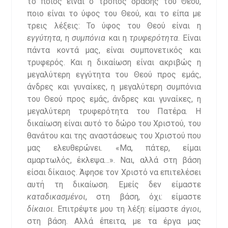
το ποιος είναι ο τρόπος δράσης του Θεού,
ποιο είναι το ύφος του Θεού, και το είπα με
τρεις λέξεις: Το ύφος του Θεού είναι η
εγγύτητα
, η
συμπόνια
και η
τρυφερότητα
. Είναι
πάντα κοντά μας, είναι συμπονετικός και
τρυφερός. Και η δικαίωση είναι ακριβώς η
μεγαλύτερη εγγύτητα του Θεού προς εμάς,
άνδρες και γυναίκες, η μεγαλύτερη συμπόνια
του Θεού προς εμάς, άνδρες και γυναίκες, η
μεγαλύτερη τρυφερότητα του Πατέρα. Η
δικαίωση είναι αυτό το δώρο του Χριστού, του
θανάτου και της αναστάσεως του Χριστού που
μας ελευθερώνει. «Μα, πάτερ, είμαι
αμαρτωλός, έκλεψα…». Ναι, αλλά στη βάση
είσαι δίκαιος. Άφησε τον Χριστό να επιτελέσει
αυτή τη δικαίωση. Εμείς δεν είμαστε
καταδικασμένοι
, στη βάση, όχι: είμαστε
δίκαιοι
. Επιτρέψτε μου τη λέξη: είμαστε
άγιοι
,
στη βάση. Αλλά έπειτα, με τα έργα μας