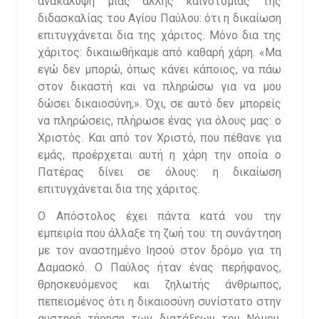
ανακάλυψη μιας άλλης καινοτομίας της
διδασκαλίας του Αγίου Παύλου: ότι η δικαίωση
επιτυγχάνεται δια της χάριτος. Μόνο δια της
χάριτος: δικαιωθήκαμε από καθαρή χάρη. «Μα
εγώ δεν μπορώ, όπως κάνει κάποιος, να πάω
στον δικαστή και να πληρώσω για να μου
δώσει δικαιοσύνη;». Όχι, σε αυτό δεν μπορείς
να πληρώσεις, πλήρωσε ένας για όλους μας: ο
Χριστός. Και από τον Χριστό, που πέθανε για
εμάς, προέρχεται αυτή η χάρη την οποία ο
Πατέρας δίνει σε όλους: η δικαίωση
επιτυγχάνεται δια της χάριτος.
Ο Απόστολος έχει πάντα κατά νου την
εμπειρία που άλλαξε τη ζωή του: τη συνάντηση
με τον αναστημένο Ιησού στον δρόμο για τη
Δαμασκό. Ο Παύλος ήταν ένας περήφανος,
θρησκευόμενος και ζηλωτής άνθρωπος,
πεπεισμένος ότι η δικαιοσύνη συνίστατο στην
αυστηρή τήρηση των διατάξεων του Νόμου.