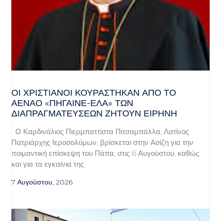
ΟΙ ΧΡΙΣΤΙΑΝΟΊ ΚΟΥΡΆΣΤΗΚΑΝ ΑΠΌ ΤΟ
ΑΈΝΑΟ «ΠΉΓΑΙΝΕ-ΈΛΑ» ΤΩΝ
ΔΙΑΠΡΑΓΜΑΤΕΎΣΕΩΝ ΖΗΤΟΎΝ ΕΙΡΉΝΗ
Ο Καρδινάλιος Πιερμπαττίστα Πιτσαμπάλλα, Λατίνος
Πατριάρχης Ιεροσολύμων, βρίσκεται στην Ασίζη για την
ποιμαντική επίσκεψη του Πάπα, στις 6 Αυγούστου, καθώς
και για τα εγκαίνια της
7 Αυγούστου, 2026