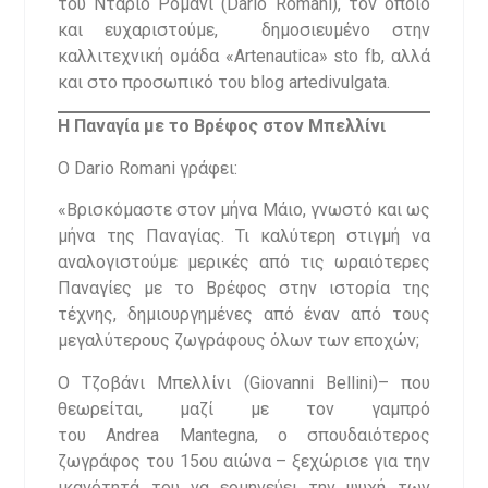
του Ντάριο Ρομάνι (Dario Romani), τον οποίο
και ευχαριστούμε, δημοσιευμένο στην
καλλιτεχνική ομάδα «Artenautica» sto fb, αλλά
και στο προσωπικό του blog artedivulgata.
Η Παναγία με το Βρέφος στον Μπελλίνι
Ο Dario Romani γράφει:
«Βρισκόμαστε στον μήνα Μάιο, γνωστό και ως
μήνα της Παναγίας. Τι καλύτερη στιγμή να
αναλογιστούμε μερικές από τις ωραιότερες
Παναγίες με το Βρέφος στην ιστορία της
τέχνης, δημιουργημένες από έναν από τους
μεγαλύτερους ζωγράφους όλων των εποχών;
Ο Τζοβάνι Μπελλίνι (Giovanni Bellini)– που
θεωρείται, μαζί με τον γαμπρό
του Andrea Mantegna, ο σπουδαιότερος
ζωγράφος του 15ου αιώνα – ξεχώρισε για την
ικανότητά του να ερμηνεύει την ψυχή των