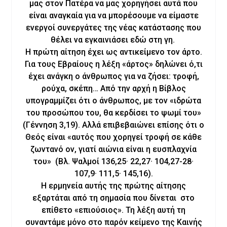
μας στον Πατέρα να μας χορηγήσει αυτά που
είναι αναγκαία για να μπορέσουμε να είμαστε
ενεργοί συνεργάτες της νέας κατάστασης που
θέλει να εγκαινιάσει εδώ στη γη.
Η πρώτη αίτηση έχει ως αντικείμενο τον άρτο.
Για τους Εβραίους η λέξη «άρτος» δηλώνει ό,τι
έχει ανάγκη ο άνθρωπος για να ζήσει: τροφή,
ρούχα, σκέπη… Από την αρχή η Βίβλος
υπογραμμίζει ότι ο άνθρωπος, με τον «ιδρώτα
του προσώπου του, θα κερδίσει το ψωμί του»
(Γέννηση 3,19). Αλλά επιβεβαιώνει επίσης ότι ο
Θεός είναι «αυτός που χορηγεί τροφή σε κάθε
ζωντανό ον, γιατί αιώνια είναι η ευσπλαχνία
του» (Βλ. Ψαλμοί 136,25· 22,27· 104,27-28·
107,9· 111,5· 145,16).
Η ερμηνεία αυτής της πρώτης αίτησης
εξαρτάται από τη σημασία που δίνεται στο
επίθετο «επιούσιος». Τη λέξη αυτή τη
συναντάμε μόνο στο παρόν κείμενο της Καινής