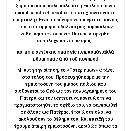
ξέρουμε πάρα πολύ καλά ότι η Εκκλησία είναι
«simul sancta et pecatrix» (ταυτόχρονα άγια και
αμαρτωλή). Είναι παρήγορο να σκέφτεται κανείς
πως εκατομμύρια αδέλφια μας παρακαλούν
κάθε μέρα τον ουράνιο Πατέρα να φερθεί
ευσπλαχνικά και σε εμάς.
καὶ μὴ εἰσενέγκῃς ἡμᾶς εἰς πειρασμόν,ἀλλὰ
ρῦσαι ἡμᾶς ἀπὸ τοῦ πονηροῦ
Μ’ αυτή την αίτηση, το «Πάτερ ημών» φτάνει
στο τέλος του. Προσευχηθήκαμε με την
εμπιστοσύνη του μικρού παιδιού που
αισθάνεται το Θεό ως τον πολυαγαπημένο του
Πατέρα και τον ικετεύει να κάνει ώστε να
πραγματοποιηθεί το σχέδιο του, να φανερωθεί
σε όλους ως Πατέρας, έτσι ώστε όλοι να
ακολουθούν το θέλημά του. Και επειδή του
έχουμε άπειρη εμπιστοσύνη, ακριβώς όπως τα