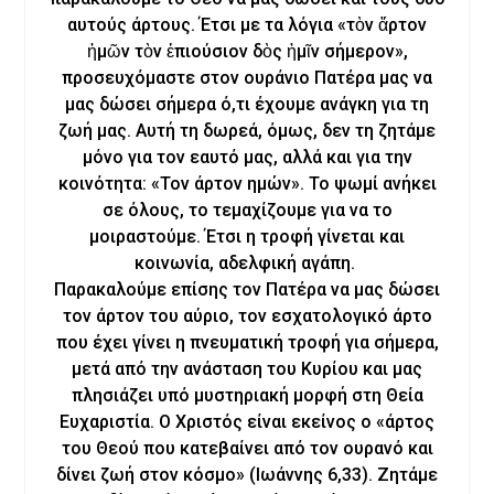
αυτούς άρτους. Έτσι με τα λόγια «τὸν ἄρτον
ἡμῶν τὸν ἐπιούσιον δὸς ἡμῖν σήμερον»,
προσευχόμαστε στον ουράνιο Πατέρα μας να
μας δώσει σήμερα ό,τι έχουμε ανάγκη για τη
ζωή μας. Αυτή τη δωρεά, όμως, δεν τη ζητάμε
μόνο για τον εαυτό μας, αλλά και για την
κοινότητα: «Τον άρτον ημών». Το ψωμί ανήκει
σε όλους, το τεμαχίζουμε για να το
μοιραστούμε. Έτσι η τροφή γίνεται και
κοινωνία, αδελφική αγάπη.
Παρακαλούμε επίσης τον Πατέρα να μας δώσει
τον άρτον του αύριο, τον εσχατολογικό άρτο
που έχει γίνει η πνευματική τροφή για σήμερα,
μετά από την ανάσταση του Κυρίου και μας
πλησιάζει υπό μυστηριακή μορφή στη Θεία
Ευχαριστία. Ο Χριστός είναι εκείνος ο «άρτος
του Θεού που κατεβαίνει από τον ουρανό και
δίνει ζωή στον κόσμο» (Ιωάννης 6,33). Ζητάμε