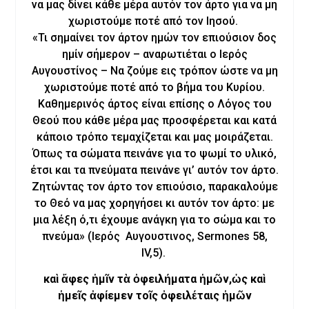
να μας δίνει κάθε μέρα αυτόν τον άρτο για να μη
χωριστούμε ποτέ από τον Ιησού.
«Τι σημαίνει τον άρτον ημών τον επιούσιον δος
ημίν σήμερον – αναρωτιέται ο Ιερός
Αυγουστίνος – Να ζούμε εις τρόπον ώστε να μη
χωριστούμε ποτέ από το βήμα του Κυρίου.
Καθημερινός άρτος είναι επίσης ο Λόγος του
Θεού που κάθε μέρα μας προσφέρεται και κατά
κάποιο τρόπο τεμαχίζεται και μας μοιράζεται.
Όπως τα σώματα πεινάνε για το ψωμί το υλικό,
έτσι και τα πνεύματα πεινάνε γι’ αυτόν τον άρτο.
Ζητώντας τον άρτο τον επιούσιο, παρακαλούμε
το Θεό να μας χορηγήσει κι αυτόν τον άρτο: με
μια λέξη ό,τι έχουμε ανάγκη για το σώμα και το
πνεύμα» (Ιερός Αυγουστινος, Sermones 58,
IV,5).
καὶ ἄφες ἡμῖν τὰ ὀφειλήματα ἡμῶν,ὡς καὶ
ἡμεῖς ἀφίεμεν τοῖς ὀφειλέταις ἡμῶν