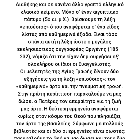
Διαθήκης και σε κανένα άλλο γραπτό ελληνικό
κλασικό κείμενο. Μόνο σ’ έναν αιγυπτιακό
πάπυρο (5ο αι. μ.Χ.) βρίσκουμε τη λέξη
«επιούσιος» όπου αναφέρεται σ’ ένα είδος
λίστας από καθημερινά έξοδα. Είναι τόσο
σπάνια αυτή η λέξη ώστε ο μεγάλος
εκκλησιαστικός συγγραφέας Ωριγένης (185 –
232), νόμιζε ότι την είχαν δημιουργήσει εξ’
ολοκλήρου οι ίδιοι οι Ευαγγελιστές.
Οι μελετητές της Αγίας Γραφής δίνουν δύο
εξηγήσεις για τη λέξη «επιούσιος»: τον
«καθημερινό» άρτο και την πνευματική τροφή.
Στην πρώτη περίπτωση παρακαλούμε να μας
δώσει ο Πατέρας τον απαραίτητο για τη ζωή
μας άρτο. Η δεύτερη ερμηνεία αναφέρεται
κυρίως στον κόσμο του Θεού που πλησιάζει,
τον άρτο της βασιλείας. Σύμφωνα με πολλούς
βιβλιστές και οι δύο οι ερμηνείες είναι σωστές:
παρακαλούμε το Θεό να μας δώσει και τους δύο