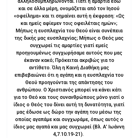
αλληλοσυμπληρώνονται. Γιατί η αμαρτία εδώ
και σε άλλα μέρη, ονομάζεται από τον Ιησού
«οφείλημα» και τι σημαίνει αυτή η έκφραση: «Ως
και ημείς αφίεμεν τοις οφειλέταις ημών»;
Μήπως η ευσπλαχνία του Θεού είναι συνέπεια
της δικής μας ευσπλαχνίας; Μήπως ο Θεός μας
συγχωρεί τις αμαρτίες γιατί εμείς
προηγουμένως συγχωρήσαμε αυτούς που μας
έκαναν κακό; Πρόκειται ακριβώς για το
αντίθετο. Όλη η Καινή Διαθήκη μας
επιβεβαιώνει ότι η αγάπη και η ευσπλαχνία του
Θεού προηγούνται της απάντησης του
ανθρώπου. Ο Χριστιανός μπορεί να κάνει κάτι
για το Θεό και τους συνανθρώπους μόνο γιατί ο
ίδιος ο Θεός του δίνει αυτή τη δυνατότητα, γιατί
μας έδωσε ως δώρο την αγάπη του μέσω της
οποίας αγαπάμε και συγχωράμε, όπως αυτός ο
ίδιος μας αγαπά και μας συγχωρεί (Βλ. Α’ Ιωάννη
4,7.10.19-21).