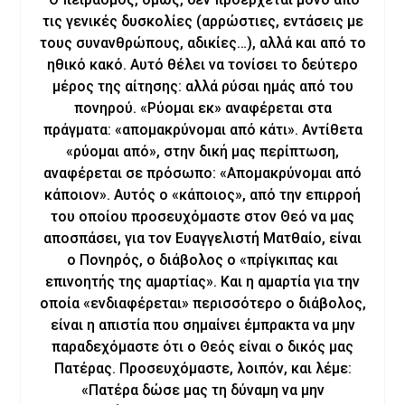
τις γενικές δυσκολίες (αρρώστιες, εντάσεις με
τους συνανθρώπους, αδικίες…), αλλά και από το
ηθικό κακό. Αυτό θέλει να τονίσει το δεύτερο
μέρος της αίτησης: αλλά ρύσαι ημάς από του
πονηρού. «Ρύομαι εκ» αναφέρεται στα
πράγματα: «απομακρύνομαι από κάτι». Αντίθετα
«ρύομαι από», στην δική μας περίπτωση,
αναφέρεται σε πρόσωπο: «Απομακρύνομαι από
κάποιον». Αυτός ο «κάποιος», από την επιρροή
του οποίου προσευχόμαστε στον Θεό να μας
αποσπάσει, για τον Ευαγγελιστή Ματθαίο, είναι
ο Πονηρός, ο διάβολος ο «πρίγκιπας και
επινοητής της αμαρτίας». Και η αμαρτία για την
οποία «ενδιαφέρεται» περισσότερο ο διάβολος,
είναι η απιστία που σημαίνει έμπρακτα να μην
παραδεχόμαστε ότι ο Θεός είναι ο δικός μας
Πατέρας. Προσευχόμαστε, λοιπόν, και λέμε:
«Πατέρα δώσε μας τη δύναμη να μην