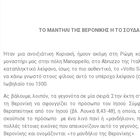
ΤΟ ΜΑΝΤΗΛΙ ΤΗΣ ΒΕΡΟΝΙΚΗΣ Η ΤΟ
ΣΟΥΔΑ
Ήταν μια ανοιξιάτικη Κυριακή, ήμουν ακόμη στη Ρώμη 
μοναστήρι μας στην πόλη Manoppello, στο Abruzzo της Ιτα
καταπληκτικό λείψανο, ίσως το πιο αυθεντικό, το «Volto S
να κάνω γνωστό στους φίλους αυτό το υπέροχο λείψανο (σ
Ιωβηλαίο του 1300.
Ας βάλουμε, λοιπόν, τα γεγονότα σε μία σειρά: Στην έκτη 
τη Βερονίκη να σφουγγίζει το πρόσωπο του Ιησού. Σύμφ
θεραπεύτηκε από τον Ιησού (βλ. Λουκά 8,43-48), η οποία
σκούπισε το πρόσωπο με ένα λινό πανί ή «μανδήλιον», 
πολλές τέτοιες εικόνες που απεικονίζουν αυτό το γεγονός,
Βερονίκης και ονομάζονται: «το μανδήλιο της Βερονίκης».