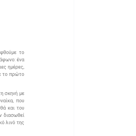
εφθούμε το
 άφωνο: ένα
ιες ημέρες,
με το πρώτο
τη σκηνή με
ναίκα, που
οθά και του
ν διασωθεί
κό λινό της