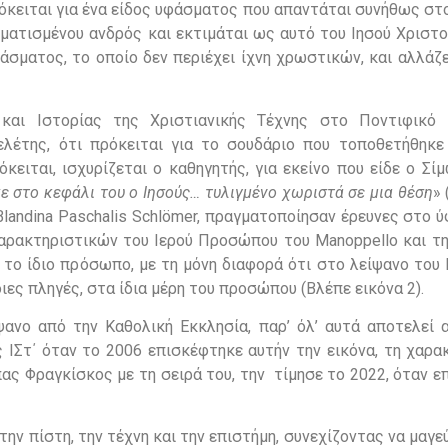
ρόκειται για ένα είδος υφάσματος που απαντάται συνήθως σ
ατισμένου ανδρός και εκτιμάται ως αυτό του Ιησού Χριστού
φάσματος, το οποίο δεν περιέχει ίχνη χρωστικών, και αλλά
ς και Ιστορίας της Χριστιανικής Τέχνης στο Ποντιφικό 
μελέτης, ότι πρόκειται για το σουδάριο που τοποθετήθηκ
ειται, ισχυρίζεται ο καθηγητής, για εκείνο που είδε o Σί
χε στο κεφάλι του ο Ιησούς… τυλιγμένο χωριστά σε μια θέση
» 
 Blandina Paschalis Schlömer, πραγματοποίησαν έρευνες στο 
χαρακτηριστικών του Ιερού Προσώπου του Manoppello και τη
 το ίδιο πρόσωπο, με τη μόνη διαφορά ότι στο λείψανο του
διες πληγές, στα ίδια μέρη του προσώπου (Βλέπε εικόνα 2).
ψανο από την Καθολική Εκκλησία, παρ’ όλ’ αυτά αποτελεί α
 ΙΣτ΄ όταν το 2006 επισκέφτηκε αυτήν την εικόνα, τη χαρα
πας Φραγκίσκος με τη σειρά του, την τίμησε το 2022, όταν 
την πίστη, την τέχνη και την επιστήμη, συνεχίζοντας να μαγε