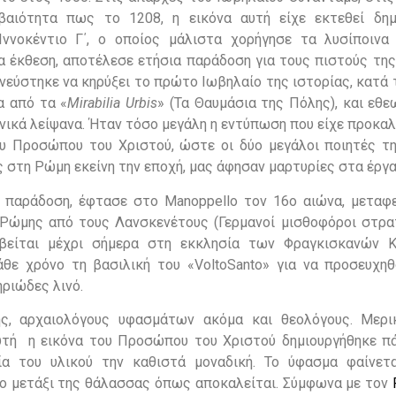
βαιότητα πως το 1208, η εικόνα αυτή είχε εκτεθεί δη
νοκέντιο Γ΄, ο οποίος μάλιστα χορήγησε τα λυσίποινα
α έκθεση, αποτέλεσε ετήσια παράδοση για τους πιστούς της
νεύστηκε να κηρύξει το πρώτο Ιωβηλαίο της ιστορίας, κατά 
α από τα «
Mirabilia Urbis
» (Τα Θαυμάσια της Πόλης), και εθ
νικά λείψανα. Ήταν τόσο μεγάλη η εντύπωση που είχε προκα
ου Προσώπου του Χριστού, ώστε οι δύο μεγάλοι ποιητές τ
ς στη Ρώμη εκείνη την εποχή, μας άφησαν μαρτυρίες στα έργ
ην παράδοση, έφτασε στο Manoppello τον 16ο αιώνα, μεταφ
Ρώμης από τους Λανσκενέτους (Γερμανοί μισθοφόροι στρα
αβείται μέχρι σήμερα στη εκκλησία των Φραγκισκανών 
άθε χρόνο τη βασιλική του «VoltoSanto» για να προσευχηθ
ριώδες λινό.
ης, αρχαιολόγους υφασμάτων ακόμα και θεολόγους. Μερ
υτή η εικόνα του Προσώπου του Χριστού δημιουργήθηκε π
ία του υλικού την καθιστά μοναδική. Το ύφασμα φαίνετα
το μετάξι της θάλασσας όπως αποκαλείται. Σύμφωνα με τον