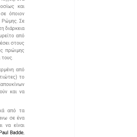
μοσίως και
 σε όποιον
 Ρώμης. Σε
τη διάρκεια
εωρείτο από
λέσει στους
ης πρώιμης
α τους.
ερμένη από
τιώτες) το
Καπουκίνων
ούν και να
ικά από τα
άνω σε ένα
ι να είναι
Paul Badde
,