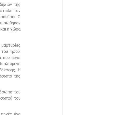
δήλιον της
στειλε τον
ραπεύσει. Ο
οτυπώθηκαν
 και η χώρα
 μαρτυρίες
του Ιησού,
 που είναι
, διπλωμένο
Εδέσσης. Η
ρόσωπο της
ρόσωπο του
όσωπo) του
 πηγές, ένα