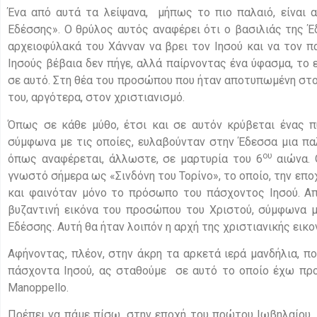
Ένα από αυτά τα λείψανα, μήπως το πιο παλαιό, είναι 
Εδέσσης». Ο θρύλος αυτός αναφέρει ότι ο βασιλιάς της Έ
αρχειοφύλακά του Χάνναν να βρει τον Ιησού και να τον πα
Ιησούς βέβαια δεν πήγε, αλλά παίρνοντας ένα ύφασμα, τ
σε αυτό. Στη θέα του προσώπου που ήταν αποτυπωμένη στο
του, αργότερα, στον χριστιανισμό.
Όπως σε κάθε μύθο, έτσι και σε αυτόν κρύβεται ένας π
σύμφωνα με τις οποίες, ευλαβούνταν στην Έδεσσα μια πα
ου
όπως αναφέρεται, άλλωστε, σε μαρτυρία του 6
αιώνα. 
γνωστό σήμερα ως «Σινδόνη του Τορίνο», το οποίο, την επ
και φαινόταν μόνο το πρόσωπο του πάσχοντος Ιησού. Απ
βυζαντινή εικόνα του προσώπου του Χριστού, σύμφωνα μ
Εδέσσης. Αυτή θα ήταν λοιπόν η αρχή της χριστιανικής εικ
Αφήνοντας, πλέον, στην άκρη τα αρκετά ιερά μανδήλια, 
πάσχοντα Ιησού, ας σταθούμε σε αυτό το οποίο έχω προ
Manoppello.
Πρέπει να πάμε πίσω, στην εποχή του πρώτου Ιωβηλαίου, 