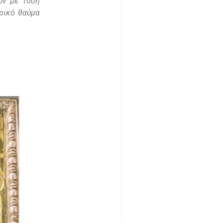
ύν με τόση
ρικό θαύμα