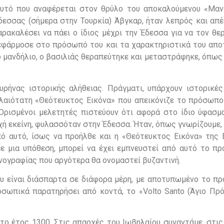
αυτό που αναφέρεται στον θρύλο του αποκαλούμενου «Μαν
δεσσας (σήμερα στην Τουρκία) Άβγκαρ, ήταν λεπρός και απέ
ρακαλέσει να πάει ο ίδιος μέχρι την Έδεσσα για να τον θε
ο εφάρμοσε στο πρόσωπό του και τα χαρακτηριστικά του απ
 µανδήλιο, ο βασιλιάς θεραπεύτηκε και μεταστράφηκε, όπως
υρήνας ιστορικής αλήθειας. Πράγματι, υπάρχουν ιστορικές
λαιότατη «Θεότευκτος Εικόνα» που απεικόνιζε το πρόσωπο 
Ορισμένοι μελετητές πιστεύουν ότι αφορά στο ίδιο ύφασμα
οχή εκείνη, φυλασσόταν στην Έδεσσα. Ήταν, όπως γνωρίζουμε
ό αυτό, ίσως να προήλθε και η «Θεότευκτος Εικόνα» της 
ε μια υπόθεση, μπορεί να έχει εμπνευστεί από αυτό το π
ονογραφίας που αργότερα θα ονομαστεί βυζαντινή.
που είναι διάσπαρτα σε διάφορα μέρη, με αποτυπωμένο το π
σωπικά παρατηρήσει από κοντά, το «Volto Santo (Άγιο Πρ
το έτος 1300. Στις απαρχές του Ιωβηλαίου συναντάμε, στις