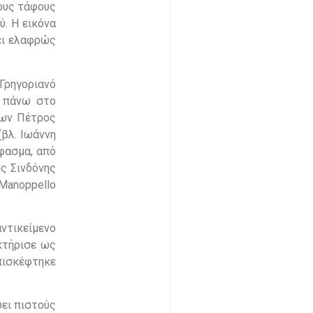
τους τάφους
. Η εικόνα
ζει ελαφρώς
Γρηγοριανό
ε πάνω στο
μων Πέτρος
(βλ. Ιωάννη
ύφασμα, από
ς Σινδόνης
 Manoppello
ντικείμενο
κτήρισε ως
επισκέφτηκε
ύει πιστούς