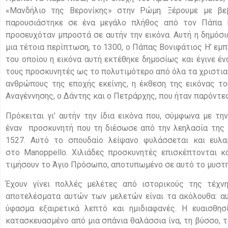
«Μανδήλιο της Βερονίκης» στην Ρώμη. Ξέρουμε με βε
παρουσιάστηκε σε ένα μεγάλο πλήθος από τον Πάπα Ιν
προσευχόταν μπροστά σε αυτήν την εικόνα. Αυτή η δημόσι
μια τέτοια περίπτωση, το 1300, ο Πάπας Βονιφάτιος Η’ εμπ
του οποίου η εικόνα αυτή εκτέθηκε δημοσίως και έγινε έν
τους προσκυνητές ως το πολυτιμότερο από όλα τα χριστια
ανθρώπους της εποχής εκείνης, η έκθεση της εικόνας τ
Αναγέννησης, ο Δάντης και ο Πετράρχης, που ήταν παρόντε
Πρόκειται γι’ αυτήν την ίδια εικόνα που, σύμφωνα με τ
έναν προσκυνητή που τη διέσωσε από την λεηλασία της 
1527. Αυτό το σπουδαίο λείψανο φυλάσσεται και ευλ
στο Manoppello. Χιλιάδες προσκυνητές επισκέπτονται κ
τιμήσουν το Άγιο Πρόσωπο, αποτυπωμένο σε αυτό το μυστη
Έχουν γίνει πολλές μελέτες από ιστορικούς της τέχν
αποτελέσματα αυτών των μελετών είναι τα ακόλουθα: α
ύφασμα εξαιρετικά λεπτό και ημιδιαφανές. Η ευαισθησ
κατασκευασμένο από μια σπάνια θαλάσσια ίνα, τη βύσσο, 