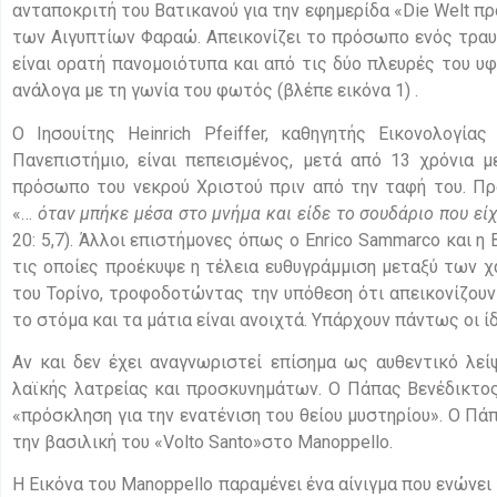
ανταποκριτή του Βατικανού για την εφημερίδα «Die Welt π
των Αιγυπτίων Φαραώ. Απεικονίζει το πρόσωπο ενός τραυμ
είναι ορατή πανομοιότυπα και από τις δύο πλευρές του υ
ανάλογα με τη γωνία του φωτός (βλέπε εικόνα 1) .
Ο Ιησουίτης Heinrich Pfeiffer, καθηγητής Εικονολογία
Πανεπιστήμιο, είναι πεπεισμένος, μετά από 13 χρόνια 
πρόσωπο του νεκρού Χριστού πριν από την ταφή του. Πρόκ
«…
όταν μπήκε μέσα στο μνήμα και είδε το σουδάριο που εί
20: 5,7). Άλλοι επιστήμονες όπως ο Enrico Sammarco και η
τις οποίες προέκυψε η τέλεια ευθυγράμμιση μεταξύ των 
του Τορίνο, τροφοδοτώντας την υπόθεση ότι απεικονίζουν
το στόμα και τα μάτια είναι ανοιχτά. Υπάρχουν πάντως οι ί
Αν και δεν έχει αναγνωριστεί επίσημα ως αυθεντικό λεί
λαϊκής λατρείας και προσκυνημάτων. Ο Πάπας Βενέδικτος
«πρόσκληση για την ενατένιση του θείου μυστηρίου». Ο Πά
την βασιλική του «Volto Santo»στο Manoppello.
Η Εικόνα του Manoppello παραμένει ένα αίνιγμα που ενώνει 