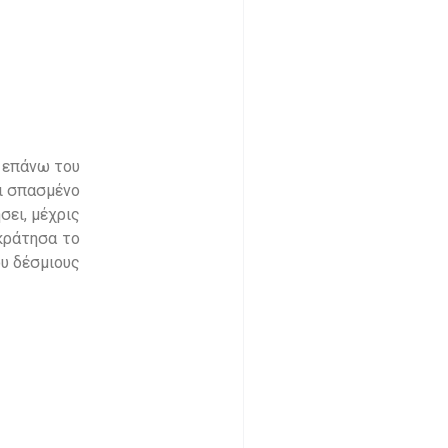
α επάνω του
μι σπασμένο
σει, μέχρις
 κράτησα το
ου δέσμιους