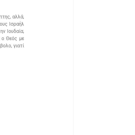
πτης, αλλά,
ιους Ισραήλ
ην Ιουδαία,
 ο Θεός με
βολο, γιατί