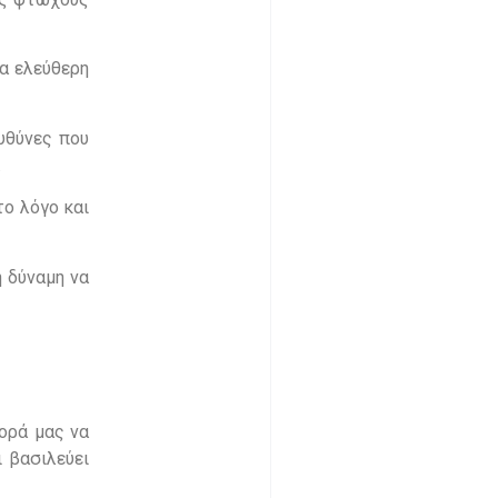
α ελεύθερη
υθύνες που
.
το λόγο και
η δύναμη να
ορά μας να
 βασιλεύει