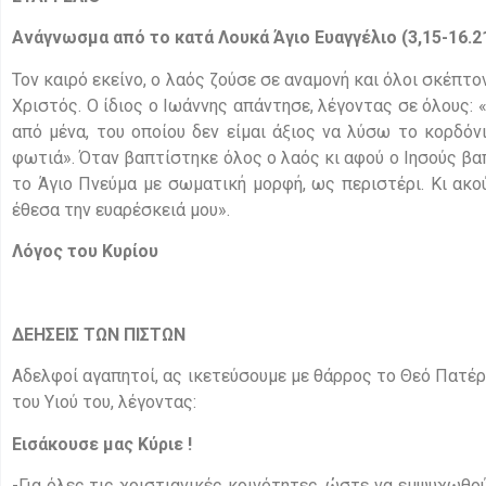
Ανάγνωσμα από το κατά Λουκά Άγιο Ευαγγέλιο
(3,15-16.2
Τον καιρό εκείνο, ο λαός ζούσε σε αναμονή και όλοι σκέπτο
Χριστός. Ο ίδιος ο Ιωάννης απάντησε, λέγοντας σε όλους: 
από μένα, του οποίου δεν είμαι άξιος να λύσω το κορδόν
φωτιά». Όταν βαπτίστηκε όλος ο λαός κι αφού ο Ιησούς βα
το Άγιο Πνεύμα με σωματική μορφή, ως περιστέρι. Κι ακο
έθεσα την ευαρέσκειά μου».
Λόγος του Κυρίου
Δ
ΕΗΣΕΙΣ ΤΩΝ ΠΙΣΤΩΝ
Αδελφοί αγαπητοί, ας ικετεύσουμε με θάρρος το Θεό Πατέρ
του Υιού του, λέγοντας:
Εισάκουσε μας Κύριε !
-Για όλες τις χριστιανικές κοινότητες, ώστε να εμψυχωθο