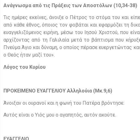
Ανάγνωσμα από τις Πράξεις των Αποστόλων (10,34-38)
Τις ημέρες εκείνες, άνοιξε ο Πέτρος το στόμα του και είπ
από κάθε έθνος, όποιος τον φοβάται και εφαρμόζει τη δικα
ευαγγελιζόμενος ειρήνη, μέσω του Ιησού Χριστού, που είνα
αρχίζοντας από τη Γαλιλαία μετά το βάπτισμα που κήρυξε
Πνεύμα Άγιο και δύναμη, ο οποίος πέρασε ευεργετώντας κα
ο Θεός ήταν μαζί του».
Λόγος του Κυρίου
ΠΡΟΚΕΙΜΕΝΟ ΕΥΑΓΓΕΛΙΟΥ Αλληλούια (Mκ.9,6)
Άνοιξαν οι ουρανοί και η φωνή του Πατέρα βρόντησε:
Αυτός είναι ο Υιός μου ο αγαπητός, αυτόν ακούτε.
ΕΥΑΓΓΕΛΙΟ