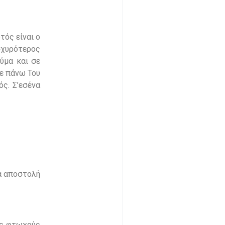
τός είναι ο
ισχυρότερος
ύμα και σε
κε πάνω Του
ός. Σ’εσένα
ια αποστολή
ους φτωχούς