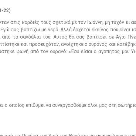
1-22)
νταν στις καρδιές τους σχετικά με τον Ιωάννη, μη τυχόν κι αυ
«Εγώ σας βαπτίζω με νερό. Αλλά έρχεται εκείνος που είναι 
ι από τα σανδάλια του. Αυτός θα σας βαπτίσει σε Άγιο Πνε
πτίστηκε και προσευχόταν, ανοίχτηκε ο ουρανός και κατέβη
ύστηκε φωνή από τον ουρανό: «Εσύ είσαι ο αγαπητός μου Υι
α, ο οποίος επιθυμεί να συνεργασθούμε όλοι μας στη σωτήρ
ύν από το Πνεύμα του Υιού του Θεού και να αναγγείλουν στ