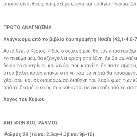
οποίος είναι Θεός, και μαζί με εσένα και το Άγιο Πνεύμα, ζ
ΠΡΩΤΟ ΑΝΑΓΝΩΣΜΑ
Ανάγνωσμα από το βιβλίο του προφήτη Ησαΐα (42,1-4.6-7
Αυτά λέει ο Κύριος: «Ιδού ο δούλος μου, θα τον υποστηρίξω
το πνεύμα μου, θα εξαγγείλει κρίση στα έθνη. Δε θα φωνάξε
δε θα το συντρίψει, και λινάρι που καπνίζει δε θα το σβήσε
ότου βάλει κρίση επάνω στη γη, και τα νησιά θα προσμένου
χέρι σου, και σε διαμόρφωσα διαθήκη του λαού, φως των εθ
από τα δεσμά, αυτούς που κάθονται σε σκοτάδι από το σπίτ
Λόγος του Κυρίου
ΑΝΤΙΦΩΝΙΚΟΣ ΨΑΛΜΟΣ
Ψαλμός 29 (1α και 2.3αγ-4.3β και 9β-10)