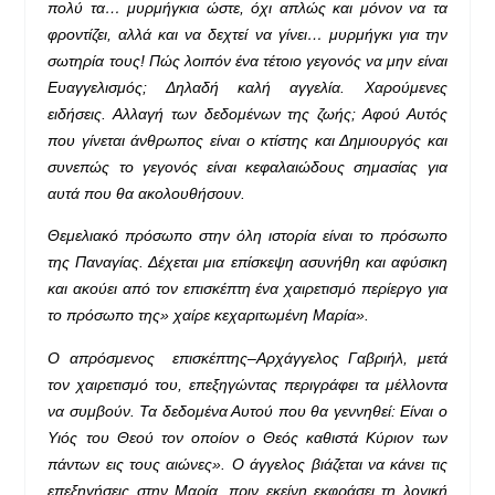
πολύ τα… μυρμήγκια ώστε, όχι απλώς και μόνον να τα
φροντίζει, αλλά και να δεχτεί να γίνει… μυρμήγκι για την
σωτηρία τους! Πώς λοιπόν ένα τέτοιο γεγονός να μην είναι
Ευαγγελισμός; Δηλαδή καλή αγγελία. Χαρούμενες
ειδήσεις. Αλλαγή των δεδομένων της ζωής; Αφού Αυτός
που γίνεται άνθρωπος είναι ο κτίστης και Δημιουργός και
συνεπώς το γεγονός είναι κεφαλαιώδους σημασίας για
αυτά που θα ακολουθήσουν.
Θεμελιακό πρόσωπο στην όλη ιστορία είναι το πρόσωπο
της Παναγίας. Δέχεται μια επίσκεψη ασυνήθη και αφύσικη
και ακούει από τον επισκέπτη ένα χαιρετισμό περίεργο για
το πρόσωπο της» χαίρε κεχαριτωμένη Μαρία».
Ο απρόσμενος επισκέπτης–Αρχάγγελος Γαβριήλ, μετά
τον χαιρετισμό του, επεξηγώντας περιγράφει τα μέλλοντα
να συμβούν. Τα δεδομένα Αυτού που θα γεννηθεί: Είναι ο
Υιός του Θεού τον οποίον ο Θεός καθιστά Κύριον των
πάντων εις τους αιώνες». Ο άγγελος βιάζεται να κάνει τις
επεξηγήσεις στην Μαρία, πριν εκείνη εκφράσει τη λογική