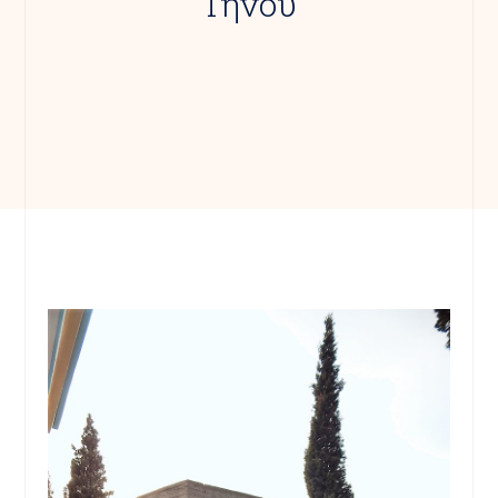
Τήνου