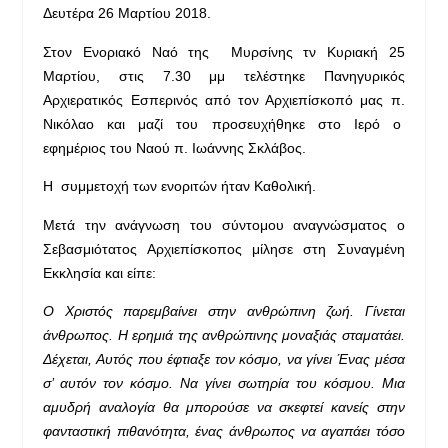
Δευτέρα 26 Μαρτίου 2018.
Στον Ενοριακό Ναό της Μυρσίνης τν Κυριακή 25
Μαρτίου, στις 7.30 μμ τελέστηκε Πανηγυρικός
Αρχιερατικός Εσπερινός από τον Αρχιεπίσκοπό μας π.
Νικόλαο και μαζί του προσευχήθηκε στο Ιερό ο
εφημέριος του Ναού π. Ιωάννης Σκλάβος.
Η συμμετοχή των ενοριτών ήταν Καθολική.
Μετά την ανάγνωση του σύντομου αναγνώσματος ο
Σεβασμιότατος Αρχιεπίσκοπος μίλησε στη Συναγμένη
Εκκλησία και είπε:
Ο Χριστός παρεμβαίνει στην ανθρώπινη ζωή. Γίνεται
άνθρωπος. Η ερημιά της ανθρώπινης μοναξιάς σταματάει.
Δέχεται, Αυτός που έφτιαξε τον κόσμο, να γίνει Ένας μέσα
σ’ αυτόν τον κόσμο. Να γίνει σωτηρία του κόσμου. Μια
αμυδρή αναλογία θα μπορούσε να σκεφτεί κανείς στην
φανταστική πιθανότητα, ένας άνθρωπος να αγαπάει τόσο