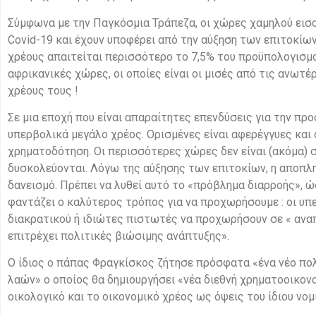
Σύμφωνα με την Παγκόσμια Τράπεζα, οι χώρες χαμηλού εισο
Covid-19 και έχουν υποφέρει από την αύξηση των επιτοκίων
χρέους απαιτείται περισσότερο το 7,5% του προϋπολογισμού
αφρικανικές χώρες, οι οποίες είναι οι μισές από τις ανωτ
χρέους τους !
Σε μια εποχή που είναι απαραίτητες επενδύσεις για την π
υπερβολικά μεγάλο χρέος. Ορισμένες είναι αφερέγγυες και α
χρηματοδότηση. Οι περισσότερες χώρες δεν είναι (ακόμα)
δυσκολεύονται. Λόγω της αύξησης των επιτοκίων, η αποπλ
δανεισμό. Πρέπει να λυθεί αυτό το «πρόβλημα διαρροής», ώ
φαντάζει ο καλύτερος τρόπος για να προχωρήσουμε : οι υπ
διακρατικού ή ιδιώτες πιστωτές να προχωρήσουν σε « ανα
επιτρέχει πολιτικές βιώσιμης ανάπτυξης».
Ο ίδιος ο πάπας Φραγκίσκος ζήτησε πρόσφατα «ένα νέο πολ
λαών» ο οποίος θα δημιουργήσει «νέα διεθνή χρηματοοικονο
οικολογικό και το οικονομικό χρέος ως όψεις του ίδιου νομ