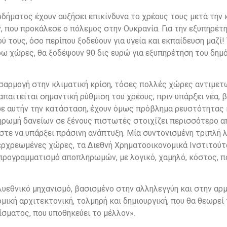
δήματος έχουν αυξήσει επικίνδυνα το χρέους τους μετά την 
, που προκάλεσε ο πόλεμος στην Ουκρανία. Για την εξυπηρέτ
 τους, όσο περίπου ξοδεύουν για υγεία και εκπαίδευση μαζί! 
έρω χώρες, θα ξοδέψουν 90 δις ευρώ για εξυπηρέτηση του δημ
ροσαρμογή στην κλιματική κρίση, τόσες πολλές χώρες αντιμε
παιτείται σημαντική ρύθμιση του χρέους, πριν υπάρξει νέα, β
 σε αυτήν την κατάσταση, έχουν όμως πρόβλημα ρευστότητας 
ηρωμή δανείων σε ξένους πιστωτές στοιχίζει περισσότερο α
στε να υπάρξει πράσινη ανάπτυξη. Μία συντονισμένη τριπλή 
ερχρεωμένες χώρες, τα Διεθνή Χρηματοοικονομικά Ινστιτούτα
προγραμματισμό αποπληρωμών, με λογικό, χαμηλό, κόστος, π
υεθνικό μηχανισμό, βασισμένο στην αλληλεγγύη και στην αρ
μική αρχιτεκτονική, τολμηρή και δημιουργική, που θα θεωρεί
ίσματος, που υποθηκεύει το μέλλον».