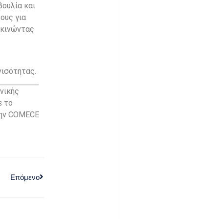
βουλία και
ους για
εκινώντας
νισότητας.
ωνικής
ε το
 την COMECE
Επόμενο