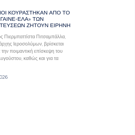
ΑΝΟΊ ΚΟΥΡΆΣΤΗΚΑΝ ΑΠΌ ΤΟ
ΓΑΙΝΕ-ΈΛΑ» ΤΩΝ
ΤΕΎΣΕΩΝ ΖΗΤΟΎΝ ΕΙΡΉΝΗ
ς Πιερμπαττίστα Πιτσαμπάλλα,
άρχης Ιεροσολύμων, βρίσκεται
α την ποιμαντική επίσκεψη του
Αυγούστου, καθώς και για τα
2026