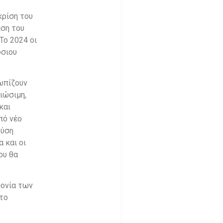
κρίση του
ηση του
Το 2024 οι
όσιου
τωπίζουν
ιώσιμη,
και
πό νέο
λύση
 και οι
ου θα
μονία των
 το