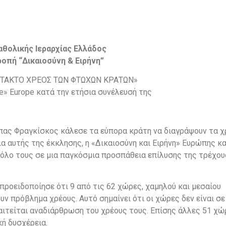
αθολικής Ιεραρχίας Ελλάδος
ροπή “Δικαιοσύνη & Ειρήνη”
ΣΤΑΚΤΟ ΧΡΕΟΣ ΤΩΝ ΦΤΩΧΩΝ ΚΡΑΤΩΝ»
e» Europe κατά την ετήσια συνέλευσή της
Πάπας Φραγκίσκος κάλεσε τα εύπορα κράτη να διαγράψουν τα 
α αυτής της έκκλησης, η «Δικαιοσύνη και Ειρήνη» Ευρώπης κα
ρόλο τους σε μια παγκόσμια προσπάθεια επίλυσης της τρέχο
 προειδοποίησε ότι 9 από τις 62 χώρες, χαμηλού και μεσαίου
ουν πρόβλημα χρέους. Αυτό σημαίνει ότι οι χώρες δεν είναι σε
αιτείται αναδιάρθρωση του χρέους τους. Επίσης άλλες 51 χώ
κή δυσχέρεια.