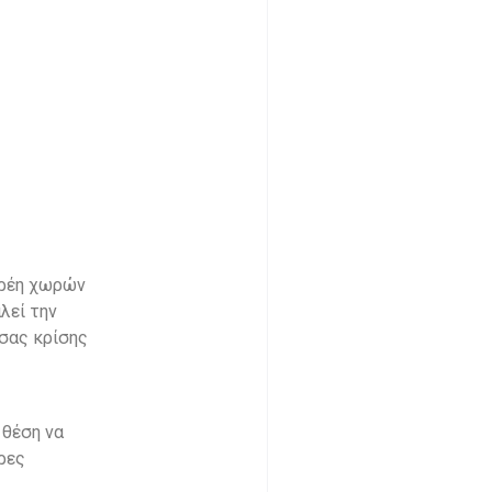
χρέη χωρών
λεί την
υσας κρίσης
 θέση να
ρες