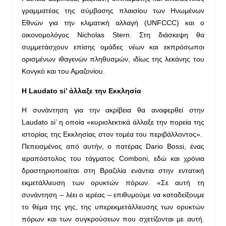
γραμματέας της σύμβασης πλαισίου των Ηνωμένων
Εθνών για την κλιματική αλλαγή (UNFCCC) και ο
οικονομολόγος Nicholas Stern. Στη διάσκεψη θα
συμμετάσχουν επίσης ομάδες νέων και εκπρόσωποι
ορισμένων ιθαγενών πληθυσμών, ιδίως της λεκάνης του
Κονγκό και του Αμαζονίου.
Η
Laudato
si
’ άλλαξε την Εκκλησία
Η συνάντηση για την ακρίβεια θα αναφερθεί στην
Laudato si’ η οποία «κυριολεκτικά άλλαξε την πορεία της
ιστορίας της Εκκλησίας στον τομέα του περιβάλλοντος».
Πεπεισμένος από αυτήν, ο πατέρας Dario Bossi, ένας
ιεραπόστολος του τάγματος Comboni, εδώ και χρόνια
δραστηριοποιείται στη Βραζιλία ενάντια στην εντατική
εκμετάλλευση των ορυκτών πόρων. «Σε αυτή τη
συνάντηση – λέει ο ιερέας – επιθυμούμε να καταδείξουμε
το θέμα της γης, της υπερεκμετάλλευσης των ορυκτών
πόρων και των συγκρούσεων που σχετίζονται με αυτή.