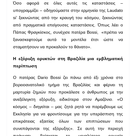
Όσο αφορά σε όλες αυτές τις καταστάσεις –
υπογραμμίζει – οδηγούμαστε στην ερμηνεία της Laudato
si’ ξεκινώντας από την κραυγή του κόσμου, ξεκινώντας
από πραγματικά επείγουσες καταστάσεις. Όπως λέει ο
Πάπας Φραγκίσκος, συνέχισε πατέρα Bossi, «πρέπει να
ξανασκεφτούμε αυτά τα μοντέλα έτσι ώστε να
σταματήσουν να προκαλούν το θάνατο».
Η εξόρυξη ορυκτών στη Βραζιλία μια εμβληματική
περίπτωση
Ο πατέρας Dario Bossi ζει πάνω από έξι χρόνια στο
βορειοανατολικό τμήμα της Βραζιλίας και φέρνει τη
μαρτυρία ζημιών που προκάλεσε ο άνθρωπος με την
ανεξέλεγκτη εξόρυξη, ειδικότερα στον Αμαζόνιο. «Ο
κόσμος – διηγείται – μας ζητά ρητά να παρέμβουμε ως
Εκκλησία για να φροντίσουμε για την υπεράσπιση της
επικράτειας εξαιτίας όλων των επιπτώσεων που
συνεπάγονται της εξόρυξης». Σε αυτή την περιοχή
πράγματι, βρίσκεται το μεγαλύτερο ορυχείο