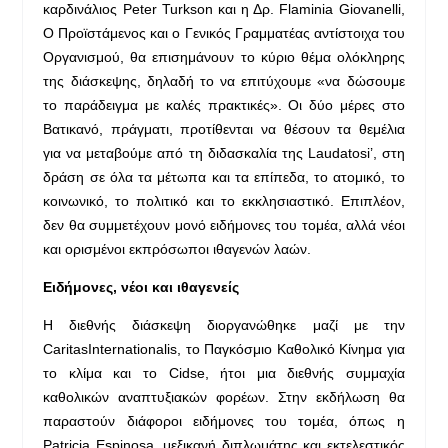
καρδινάλιος Peter Turkson και η Δρ. Flaminia Giovanelli,
Ο Προϊστάμενος και ο Γενικός Γραμματέας αντίστοιχα του
Οργανισμού, θα επισημάνουν το κύριο θέμα ολόκληρης
της διάσκεψης, δηλαδή το να επιτύχουμε «να δώσουμε
το παράδειγμα με καλές πρακτικές». Οι δύο μέρες στο
Βατικανό, πράγματι, προτίθενται να θέσουν τα θεμέλια
για να μεταβούμε από τη διδασκαλία της Laudatosi’, στη
δράση σε όλα τα μέτωπα και τα επίπεδα, το ατομικό, το
κοινωνικό, το πολιτικό και το εκκλησιαστικό. Επιπλέον,
δεν θα συμμετέχουν μονό ειδήμονες του τομέα, αλλά νέοι
και ορισμένοι εκπρόσωποι ιθαγενών λαών.
Ειδήμονες
,
νέοι
και
ιθαγενείς
Η διεθνής διάσκεψη διοργανώθηκε μαζί με την
CaritasInternationalis, το Παγκόσμιο Καθολικό Κίνημα για
το κλίμα και το Cidse, ήτοι μια διεθνής συμμαχία
καθολικών αναπτυξιακών φορέων. Στην εκδήλωση θα
παραστούν διάφοροι ειδήμονες του τομέα, όπως η
Patricia Espinosa, μεξικανή διπλωμάτης και εκτελεστικός