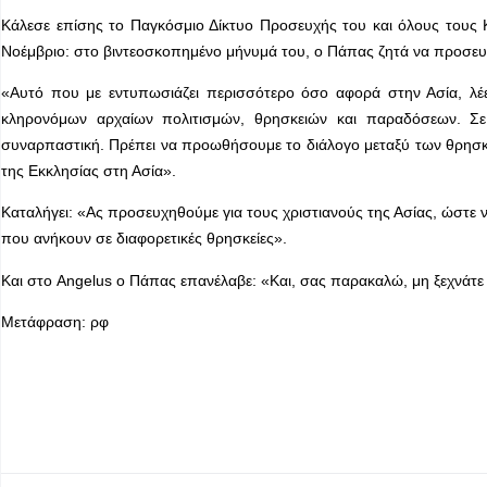
Κάλεσε επίσης το Παγκόσμιο Δίκτυο Προσευχής του και όλους τους Κ
Νοέμβριο: στο βιντεοσκοπημένο μήνυμά του, ο Πάπας ζητά να προσευχ
«Αυτό που με εντυπωσιάζει περισσότερο όσο αφορά στην Ασία, λέε
κληρονόμων αρχαίων πολιτισμών, θρησκειών και παραδόσεων. Σε
συναρπαστική. Πρέπει να προωθήσουμε το διάλογο μεταξύ των θρησκε
της Εκκλησίας στη Ασία».
Καταλήγει: «Ας προσευχηθούμε για τους χριστιανούς της Ασίας, ώστε ν
που ανήκουν σε διαφορετικές θρησκείες».
Και στο Angelus ο Πάπας επανέλαβε: «Και, σας παρακαλώ, μη ξεχνάτε 
Μετάφραση: ρφ