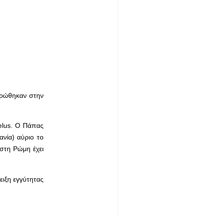
τρώθηκαν στην
elus. Ο Πάπας
νία) αύριο το
 στη Ρώμη έχει
ειξη εγγύτητας