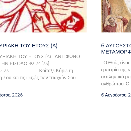
ΥΡΙΑΚΉ ΤΟΥ ΈΤΟΥΣ (Α)
6 ΑΥΓΟΥΣΤ
ΜΕΤΑΜΟΡΦ
ΥΡΙΑΚΗ ΤΟΥ ΕΤΟΥΣ (A) ΑΝΤΙΦΩΝΟ
Ο Θεός είναι 
ΤΗΝ ΕΙΣΟΔΟ Ψλ 74[73],
εμπειρία της ω
9.22.23 Κοίταξε Κύριε τη
εκπληκτικό μπ
η Σου και τις ψυχές των πτωχών Σου
ανθρώπου. Ο
ύστου, 2026
6 Αυγούστου, 