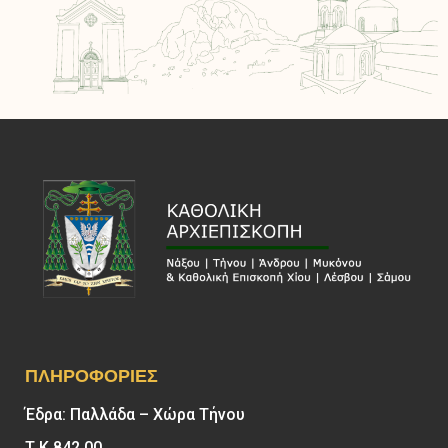
ΠΛΗΡΟΦΟΡΊΕΣ
Έδρα: Παλλάδα – Χώρα Τήνου
Τ.Κ 842 00