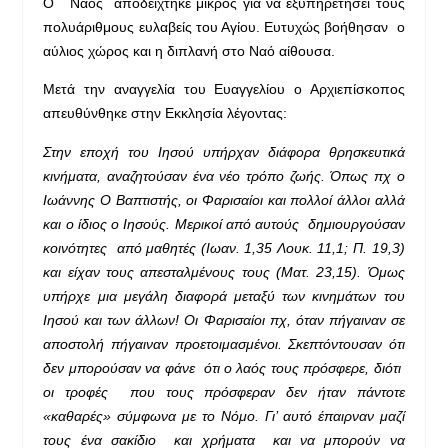
Ο Ναός αποδείχτηκε μικρός για να εξυπηρετήσει τους
πολυάριθμους ευλαβείς του Αγίου. Ευτυχώς βοήθησαν ο
αύλιος χώρος και η διπλανή στο Ναό αίθουσα.
Μετά την αναγγελία του Ευαγγελίου ο Αρχιεπίσκοπος
απευθύνθηκε στην Εκκλησία λέγοντας:
Στην εποχή του Ιησού υπήρχαν διάφορα θρησκευτικά
κινήματα, αναζητούσαν ένα νέο τρόπο ζωής. Όπως πχ ο
Ιωάννης Ο Βαπτιστής, οι Φαρισαίοι και πολλοί άλλοι αλλά
και ο ίδιος ο Ιησούς. Μερικοί από αυτούς δημιουργούσαν
κοινότητες από μαθητές (Ιωαν. 1,35 Λουκ. 11,1; Π. 19,3)
και είχαν τους απεσταλμένους τους (Ματ. 23,15). Όμως
υπήρχε μια μεγάλη διαφορά μεταξύ των κινημάτων του
Ιησού και των άλλων! Οι Φαρισαίοι πχ, όταν πήγαιναν σε
αποστολή πήγαιναν προετοιμασμένοι. Σκεπτόντουσαν ότι
δεν μπορούσαν να φάνε ότι ο λαός τους πρόσφερε, διότι
οι τροφές που τους πρόσφεραν δεν ήταν πάντοτε
«καθαρές» σύμφωνα με το Νόμο. Γι’ αυτό έπαιρναν μαζί
τους ένα σακίδιο και χρήματα και να μπορούν να