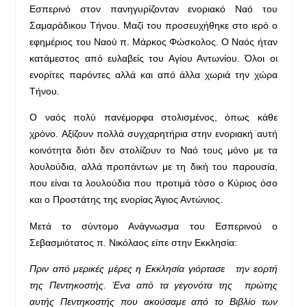
Εσπερινό στον πανηγυρίζονταν ενοριακό Ναό του
Σαμαράδικου Τήνου. Μαζί του προσευχήθηκε στο ιερό ο
εφημέριος του Ναού π. Μάρκος Φώσκολος. Ο Ναός ήταν
κατάμεστος από ευλαβείς του Αγίου Αντωνίου. Όλοι οι
ενορίτες παρόντες αλλά και από άλλα χωριά την χώρα
Τήνου.
Ο ναός πολύ πανέμορφα στολισμένος, όπως κάθε
χρόνο. Αξίζουν πολλά συγχαρητήρια στην ενοριακή αυτή
κοινότητα διότι δεν στολίζουν το Ναό τους μόνο με τα
λουλούδια, αλλά προπάντων με τη δική του παρουσία,
που είναι τα λουλούδια που προτιμά τόσο ο Κύριος όσο
και ο Προστάτης της ενορίας Άγιος Αντώνιος.
Μετά το σύντομο Ανάγνωσμα του Εσπερινού ο
Σεβασμιότατος π. Νικόλαος είπε στην Εκκλησία:
Πριν από μερικές μέρες η Εκκλησία γιόρτασε την εορτή
της Πεντηκοστής. Ένα από τα γεγονότα της πρώτης
αυτής Πεντηκοστής που ακούσαμε από το Βιβλίο των