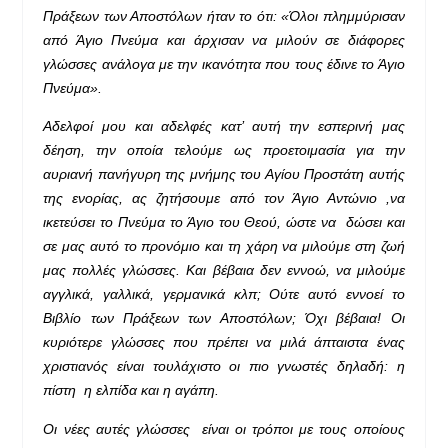
Πράξεων των Αποστόλων ήταν το ότι: «Όλοι πλημμύρισαν
από Άγιο Πνεύμα και άρχισαν να μιλούν σε διάφορες
γλώσσες ανάλογα με την ικανότητα που τους έδινε το Άγιο
Πνεύμα».
Αδελφοί μου και αδελφές κατ’ αυτή την εσπερινή μας
δέηση, την οποία τελούμε ως προετοιμασία για την
αυριανή πανήγυρη της μνήμης του Αγίου Προστάτη αυτής
της ενορίας, ας ζητήσουμε από τον Άγιο Αντώνιο ,να
ικετεύσει το Πνεύμα το Άγιο του Θεού, ώστε να δώσει και
σε μας αυτό το προνόμιο και τη χάρη να μιλούμε στη ζωή
μας πολλές γλώσσες. Και βέβαια δεν εννοώ, να μιλούμε
αγγλικά, γαλλικά, γερμανικά κλπ; Ούτε αυτό εννοεί το
Βιβλίο των Πράξεων των Αποστόλων; Όχι βέβαια! Οι
κυριότερε γλώσσες που πρέπει να μιλά άπταιστα ένας
χριστιανός είναι τουλάχιστο οι πιο γνωστές δηλαδή: η
πίστη η ελπίδα και η αγάπη.
Οι νέες αυτές γλώσσες είναι οι τρόποι με τους οποίους