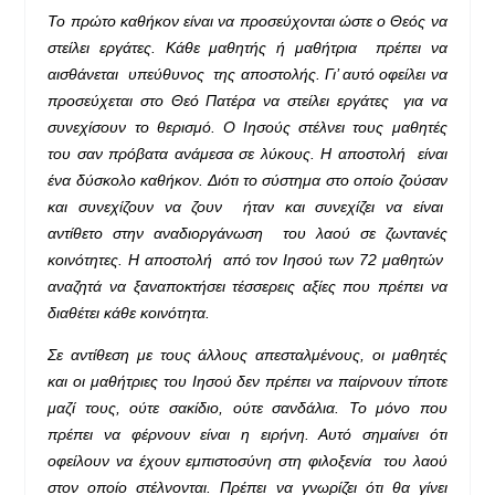
Το πρώτο καθήκον είναι να προσεύχονται ώστε ο Θεός να
στείλει εργάτες. Κάθε μαθητής ή μαθήτρια πρέπει να
αισθάνεται υπεύθυνος της αποστολής. Γι’ αυτό οφείλει να
προσεύχεται στο Θεό Πατέρα να στείλει εργάτες για να
συνεχίσουν το θερισμό. Ο Ιησούς στέλνει τους μαθητές
του σαν πρόβατα ανάμεσα σε λύκους. Η αποστολή είναι
ένα δύσκολο καθήκον. Διότι το σύστημα στο οποίο ζούσαν
και συνεχίζουν να ζουν ήταν και συνεχίζει να είναι
αντίθετο στην αναδιοργάνωση του λαού σε ζωντανές
κοινότητες. Η αποστολή από τον Ιησού των 72 μαθητών
αναζητά να ξαναποκτήσει τέσσερεις αξίες που πρέπει να
διαθέτει κάθε κοινότητα.
Σε αντίθεση με τους άλλους απεσταλμένους, οι μαθητές
και οι μαθήτριες του Ιησού δεν πρέπει να παίρνουν τίποτε
μαζί τους, ούτε σακίδιο, ούτε σανδάλια. Το μόνο που
πρέπει να φέρνουν είναι η ειρήνη. Αυτό σημαίνει ότι
οφείλουν να έχουν εμπιστοσύνη στη φιλοξενία του λαού
στον οποίο στέλνονται. Πρέπει να γνωρίζει ότι θα γίνει