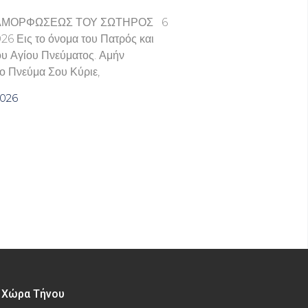
ΑΜΟΡΦΩΣΕΩΣ ΤΟΥ ΣΩΤΗΡΟΣ 6
6 Εις το όνομα του Πατρός και
του Αγίου Πνεύματος. Αμήν
ο Πνεύμα Σου Κύριε,
2026
– Χώρα Τήνου