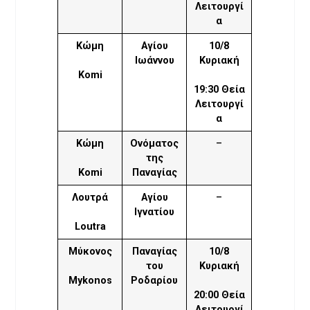
Λειτουργί
α
Κώμη
Αγίου
10/8
Ιωάννου
Κυριακή
Komi
19:30 Θεία
Λειτουργί
α
Κώμη
Ονόματος
–
της
Komi
Παναγίας
Λουτρά
Αγίου
–
Ιγνατίου
Loutra
Μύκονος
Παναγίας
10/8
του
Κυριακή
Mykonos
Ροδαρίου
20:00 Θεία
Λειτουργί