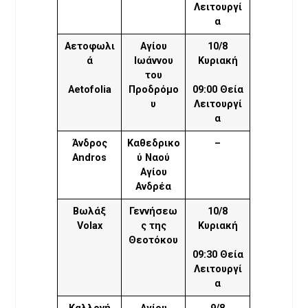
Λειτουργί
α
Αετοφωλι
Αγίου
10/8
ά
Ιωάννου
Κυριακή
του
Aetofolia
Προδρόμο
09:00 Θεία
υ
Λειτουργί
α
Άνδρος
Καθεδρικο
–
Andros
ύ Ναού
Αγίου
Ανδρέα
Βωλάξ
Γεννήσεω
10/8
Volax
ς της
Κυριακή
Θεοτόκου
09:30 Θεία
Λειτουργί
α