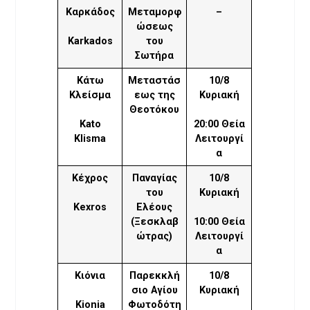
Καρκάδος
Μεταμορφ
–
ώσεως
Karkados
του
Σωτήρα
Κάτω
Μεταστάσ
10/8
Κλείσμα
εως της
Κυριακή
Θεοτόκου
Kato
20:00 Θεία
Klisma
Λειτουργί
α
Κέχρος
Παναγίας
10/8
του
Κυριακή
Kexros
Ελέους
(Ξεσκλαβ
10:00 Θεία
ώτρας)
Λειτουργί
α
Κιόνια
Παρεκκλή
10/8
σιο Αγίου
Κυριακή
Kionia
Φωτοδότη