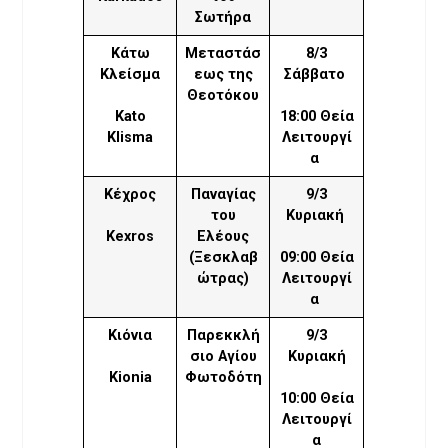
Σωτήρα
Κάτω
Μεταστάσ
8/3
Κλείσμα
εως της
Σάββατο
Θεοτόκου
Kato
18:00 Θεία
Klisma
Λειτουργί
α
Κέχρος
Παναγίας
9/3
του
Κυριακή
Kexros
Ελέους
(Ξεσκλαβ
09:00 Θεία
ώτρας)
Λειτουργί
α
Κιόνια
Παρεκκλή
9/3
σιο Αγίου
Κυριακή
Kionia
Φωτοδότη
10:00 Θεία
Λειτουργί
α