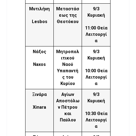
Μυτιλήνη
Μεταστάσ
9/3
εως της
Κυριακή
Lesbos
Θεοτόκου
11:00 Θεία
Λειτουργί
α
Νάξος
Μητροπολ
9/3
ιτικού
Κυριακή
Naxos
Ναού
Υπαπαντή
10:00 Θεία
ς του
Λειτουργί
Κυρίου
α
Ξινάρα
Αγίων
9/3
Αποστόλω
Κυριακή
Xinara
ν Πέτρου
και
10:30 Θεία
Παύλου
Λειτουργί
α