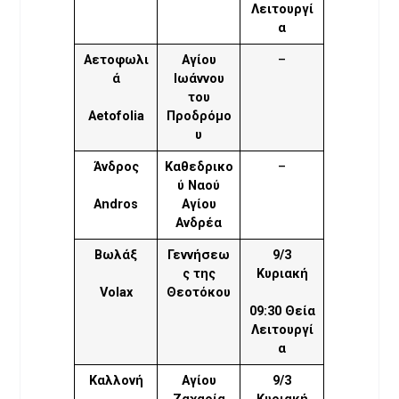
Λειτουργί
α
Αετοφωλι
Αγίου
–
ά
Ιωάννου
του
Aetofolia
Προδρόμο
υ
Άνδρος
Καθεδρικο
–
ύ Ναού
Andros
Αγίου
Ανδρέα
Βωλάξ
Γεννήσεω
9/3
ς της
Κυριακή
Volax
Θεοτόκου
09:30 Θεία
Λειτουργί
α
Καλλονή
Αγίου
9/3