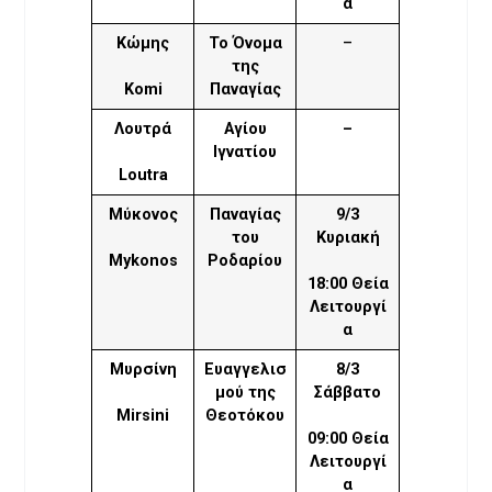
α
Κώμης
Το Όνομα
–
της
Komi
Παναγίας
Λουτρά
Αγίου
–
Ιγνατίου
Loutra
Μύκονος
Παναγίας
9/3
του
Κυριακή
Mykonos
Ροδαρίου
18:00 Θεία
Λειτουργί
α
Μυρσίνη
Ευαγγελισ
8/3
μού της
Σάββατο
Mirsini
Θεοτόκου
09:00 Θεία
Λειτουργί
α