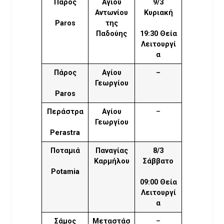
Πάρος
Αγίου
9/3
Αντωνίου
Κυριακή
Paros
της
Παδούης
19:30 Θεία
Λειτουργί
α
Πάρος
Αγίου
–
Γεωργίου
Paros
Περάστρα
Αγίου
–
Γεωργίου
Perastra
Ποταμιά
Παναγίας
8/3
Καρμήλου
Σάββατο
Potamia
09:00 Θεία
Λειτουργί
α
Σάμος
Μεταστάσ
–