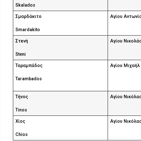
Skalados
Σμαρδάκιτο
Αγίου Αντωνί
Smardakito
Στενή
Αγίου Νικολά
Steni
Ταραμπάδος
Αγίου Μιχαήλ
Tarambados
Τήνος
Αγίου Νικόλα
Tinos
Χίος
Αγίου Νικόλα
Chios