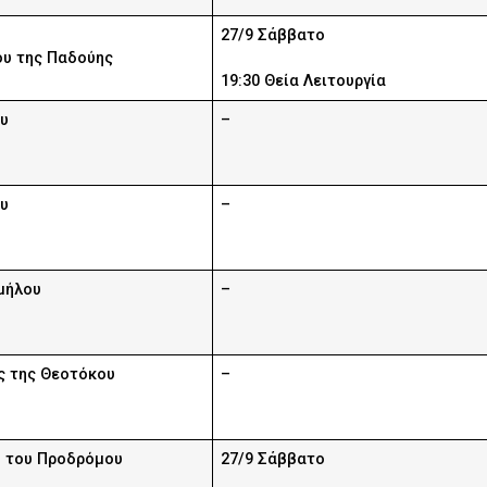
27/9 Σάββατο
ου της Παδούης
19:30 Θεία Λειτουργία
ου
–
ου
–
μήλου
–
 της Θεοτόκου
–
υ του Προδρόμου
27/9 Σάββατο