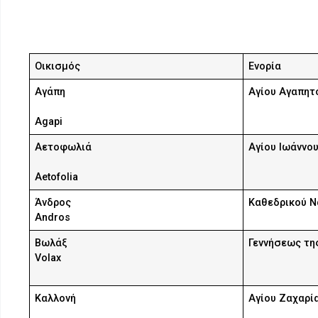
Οικισμός
Ενορία
Αγάπη
Αγίου Αγαπητ
Agapi
Αετοφωλιά
Αγίου Ιωάννο
Aetofolia
Άνδρος
Καθεδρικού Ν
Andros
Βωλάξ
Γεννήσεως τη
Volax
Καλλονή
Αγίου Ζαχαρί