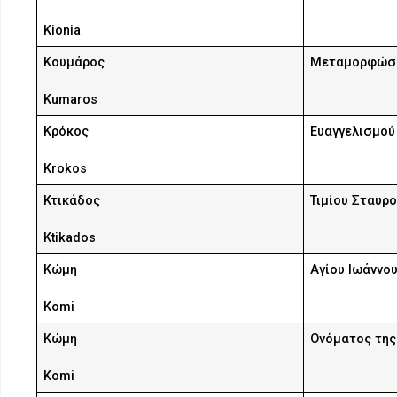
Kionia
Κουμάρος
Μεταμορφώσε
Kumaros
Κρόκος
Ευαγγελισμού
Krokos
Κτικάδος
Τιμίου Σταυρ
Ktikados
Κώμη
Αγίου Ιωάννο
Komi
Κώμη
Ονόματος της
Komi