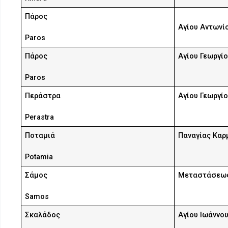
Πάρος
Αγίου Αντωνί
Paros
Πάρος
Αγίου Γεωργί
Paros
Περάστρα
Αγίου Γεωργί
Perastra
Ποταμιά
Παναγίας Καρ
Potamia
Σάμος
Μεταστάσεως
Samos
Σκαλάδος
Αγίου Ιωάννο