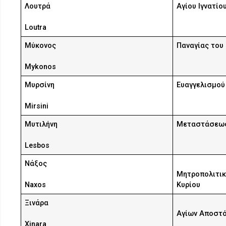
Λουτρά
Αγίου Ιγνατίο
Loutra
Μύκονος
Παναγίας του
Mykonos
Μυρσίνη
Ευαγγελισμού
Mirsini
Μυτιλήνη
Μεταστάσεως
Lesbos
Νάξος
Μητροπολιτικ
Naxos
Κυρίου
Ξινάρα
Αγίων Αποστό
Xinara