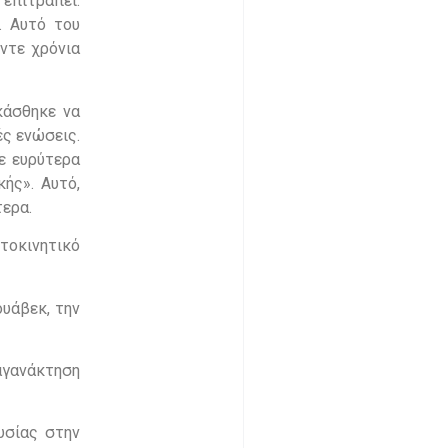
 επιτραπεί.
. Αυτό του
έντε χρόνια
κάσθηκε να
ές ενώσεις.
ε ευρύτερα
ής». Αυτό,
τερα.
τοκινητικό
υάβεκ, την
 αγανάκτηση
υσίας στην