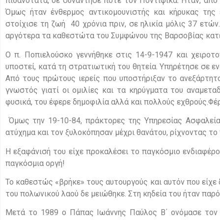
πιθανότατα, δε συνάντησε ποτέ τον Ποντίφικα. Ήταν, από
Όμως ήταν ένθερμος αντικομουνιστής και κήρυκας της 
στοίχισε τη ζωή 40 χρόνια πριν, σε ηλικία μόλις 37 ετών
αργότερα τα καθεστώτα του Συμφώνου της Βαρσοβίας κα
Ο π. Ποπιελούσκο γεννήθηκε στις 14-9-1947 και χειροτ
υποστεί, κατά τη στρατιωτική του θητεία. Υπηρέτησε σε ε
Από τους πρώτους ιερείς που υποστήριξαν το ανεξάρτητο
γνωστός γιατί οι ομιλίες και τα κηρύγματα του αναμετα
φυσικά, του έφερε δημοφιλία αλλά και πολλούς εχθρούς.Φέ
Όμως την 19-10-84, πράκτορες της Υπηρεσίας Ασφαλείας
ατύχημα και τον ξυλοκόπησαν μέχρι θανάτου, ρίχνοντας τ
Η εξαφάνισή του είχε προκαλέσει το παγκόσμιο ενδιαφέρο
παγκόσμια οργή!
Το καθεστώς «βρήκε» τους αυτουργούς και αυτόν που είχε 
του πολωνικού λαού δε μειώθηκε. Στη κηδεία του ήταν παρ
Μετά το 1989 ο Πάπας Ιωάννης Παύλος Β΄ ονόμασε τον 