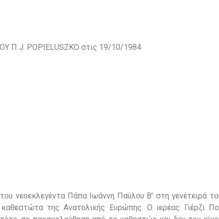
Υ Π J. POPIELUSZKO στις 19/10/1984
η του νεοεκλεγέντα Πάπα Ιωάννη Παύλου Β’ στη γενέτειρά τ
καθεστώτα της Ανατολικής Ευρώπης. Ο ιερέας Γιέρζι Πο