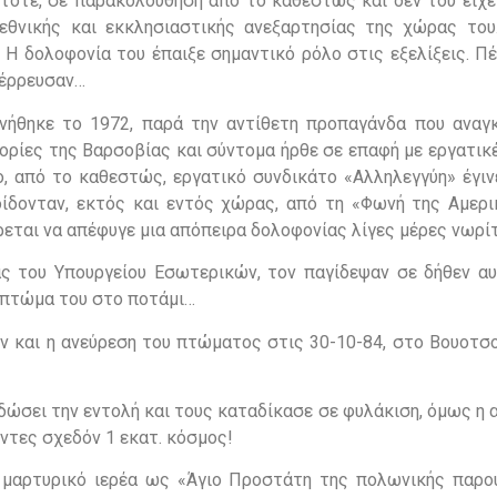
 τότε, σε παρακολούθηση από το καθεστώς και δεν του είχε
εθνικής και εκκλησιαστικής ανεξαρτησίας της χώρας του
. Η δολοφονία του έπαιξε σημαντικό ρόλο στις εξελίξεις. Π
τέρρευσαν…
ονήθηκε το 1972, παρά την αντίθετη προπαγάνδα που αναγ
νορίες της Βαρσοβίας και σύντομα ήρθε σε επαφή με εργατικ
, από το καθεστώς, εργατικό συνδικάτο «Αλληλεγγύη» έγιν
δίδονταν, εκτός και εντός χώρας, από τη «Φωνή της Αμερικ
ρεται να απέφυγε μια απόπειρα δολοφονίας λίγες μέρες νωρί
 του Υπουργείου Εσωτερικών, τον παγίδεψαν σε δήθεν αυ
ο πτώμα του στο ποτάμι…
ν και η ανεύρεση του πτώματος στις 30-10-84, στο Βουοτσο
δώσει την εντολή και τους καταδίκασε σε φυλάκιση, όμως η
όντες σχεδόν 1 εκατ. κόσμος!
μαρτυρικό ιερέα ως «Άγιο Προστάτη της πολωνικής παρο