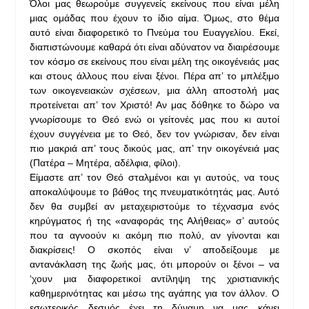
Όλοι μας θεωρούμε συγγενείς εκείνους που είναι μέλη
μιας ομάδας που έχουν το ίδιο αίμα. Όμως, στο θέμα
αυτό είναι διαφορετικό το Πνεύμα του Ευαγγελίου. Εκεί,
διαπιστώνουμε καθαρά ότι είναι αδύνατον να διαιρέσουμε
τον κόσμο σε εκείνους που είναι μέλη της οικογένειάς μας
και στους άλλους που είναι ξένοι. Πέρα απ’ το μπλέξιμο
των οικογενειακών σχέσεων, μια άλλη αποστολή μας
προτείνεται απ’ τον Χριστό! Αν μας δόθηκε το δώρο να
γνωρίσουμε το Θεό ενώ οι γείτονές μας που κι αυτοί
έχουν συγγένεια με το Θεό, δεν τον γνώρισαν, δεν είναι
πιο μακριά απ’ τους δικούς μας, απ’ την οικογένειά μας
(Πατέρα – Μητέρα, αδέλφια, φίλοι).
Είμαστε απ’ τον Θεό σταλμένοι και γι αυτούς, να τους
αποκαλύψουμε το βάθος της πνευματικότητάς μας. Αυτό
δεν θα συμβεί αν μεταχειριστούμε το τέχνασμα ενός
κηρύγματος ή της «αναφοράς της Αλήθειας» σ’ αυτούς
που τα αγνοούν κι ακόμη πιο πολύ, αν γίνονται και
διακρίσεις! Ο σκοπός είναι ν’ αποδείξουμε με
αντανάκλαση της ζωής μας, ότι μπορούν οι ξένοι – να
‘χουν μια διαφορετικοί αντίληψη της χριστιανικής
καθημερινότητας και μέσω της αγάπης για τον άλλον. Ο
εσωτερικός δεσμός έχει τη δύναμη να μας κάνει