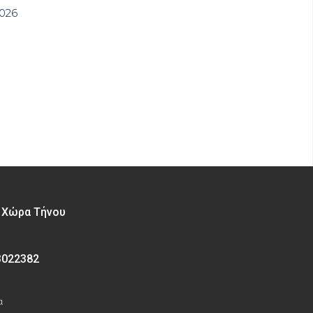
2026
– Χώρα Τήνου
3022382
α