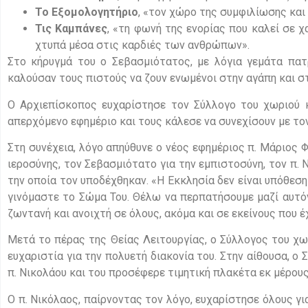
Το Εξομολογητήριο
, «τον χώρο της συμφιλίωσης και 
Τις Καμπάνες
, «τη φωνή της ενορίας που καλεί σε χ
χτυπά μέσα στις καρδιές των ανθρώπων».
Στο κήρυγμά του ο Σεβασμιότατος, με λόγια γεμάτα πατ
καλούσαν τους πιστούς να ζουν ενωμένοι στην αγάπη και 
Ο Αρχιεπίσκοπος ευχαρίστησε τον Σύλλογο του χωριού κ
απερχόμενο εφημέριο και τους κάλεσε να συνεχίσουν με τον 
Στη συνέχεια, λόγο απηύθυνε ο νέος εφημέριος π. Μάριος 
ιεροσύνης, τον Σεβασμιότατο για την εμπιστοσύνη, τον π. 
την οποία τον υποδέχθηκαν. «Η Εκκλησία δεν είναι υπόθεση
γινόμαστε το Σώμα Του. Θέλω να περπατήσουμε μαζί αυτόν
ζωντανή και ανοιχτή σε όλους, ακόμα και σε εκείνους που έ
Μετά το πέρας της Θείας Λειτουργίας, ο Σύλλογος του χωρ
ευχαριστία για την πολυετή διακονία του. Στην αίθουσα, ο
π. Νικολάου και του προσέφερε τιμητική πλακέτα εκ μέρους
Ο π. Νικόλαος, παίρνοντας τον λόγο, ευχαρίστησε όλους γι