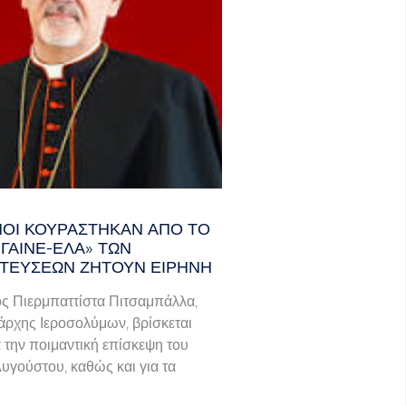
ΑΝΟΊ ΚΟΥΡΆΣΤΗΚΑΝ ΑΠΌ ΤΟ
ΓΑΙΝΕ-ΈΛΑ» ΤΩΝ
ΤΕΎΣΕΩΝ ΖΗΤΟΎΝ ΕΙΡΉΝΗ
ς Πιερμπαττίστα Πιτσαμπάλλα,
άρχης Ιεροσολύμων, βρίσκεται
α την ποιμαντική επίσκεψη του
Αυγούστου, καθώς και για τα