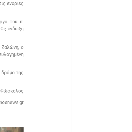
ις ενορίες
ργο του π.
Ως ένδειξη
 Ζαλώνη, ο
ευλογημένη
ο δρόμο της
ς Φώσκολος
nosnews.gr