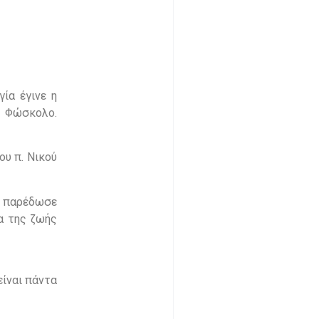
ία έγινε η
ο Φώσκολο.
ου π. Νικού
ος παρέδωσε
α της ζωής
είναι πάντα