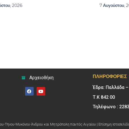
ύστου, 2026
7 Αυγούστου, 
ΠΛΗΡΟΦΟΡΊΕΣ
Αρχειοθήκη
Έδρα: Παλλάδα 
Τ.Κ 842 00
Τηλέφωνο : 228
υ-Τήνου-Μυκόνου-Άνδρου και Μητρόπολη παντός Αιγαίου | Επίσημη Ιστοσελίδ