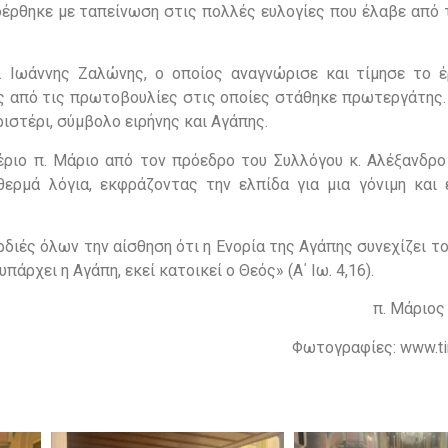
έρθηκε με ταπείνωση στις πολλές ευλογίες που έλαβε από τ
κ. Ιωάννης Ζαλώνης, ο οποίος αναγνώρισε και τίμησε το έ
ς από τις πρωτοβουλίες στις οποίες στάθηκε πρωτεργάτης. 
ιστέρι, σύμβολο ειρήνης και Αγάπης.
έριο π. Μάριο από τον πρόεδρο του Συλλόγου κ. Αλέξανδρο
θερμά λόγια, εκφράζοντας την ελπίδα για μια γόνιμη και 
ρδιές όλων την αίσθηση ότι η Ενορία της Αγάπης συνεχίζει τ
πάρχει η Αγάπη, εκεί κατοικεί ο Θεός» (Α΄ Ιω. 4,16).
π. Μάριο
Φωτογραφίες: www.ti