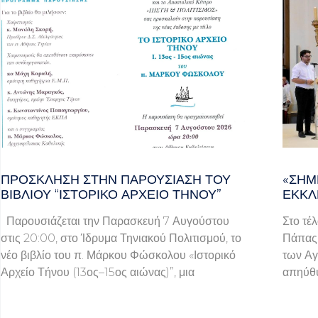
ΠΡΌΣΚΛΗΣΗ ΣΤΗΝ ΠΑΡΟΥΣΊΑΣΗ ΤΟΥ
«ΣΉΜ
ΒΙΒΛΊΟΥ “ΙΣΤΟΡΙΚΌ ΑΡΧΕΊΟ ΤΉΝΟΥ”
ΕΚΚΛ
Παρουσιάζεται την Παρασκευή 7 Αυγούστου
Στο τέ
στις 20:00, στο Ίδρυμα Τηνιακού Πολιτισμού, το
Πάπας 
νέο βιβλίο του π. Μάρκου Φώσκολου «Ιστορικό
των Αγ
Αρχείο Τήνου (13ος–15ος αιώνας)”, μια
απηύθυ