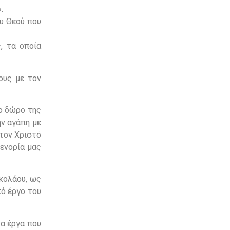
.
ου Θεού που
, τα οποία
ους με τον
το δώρο της
ην αγάπη με
στον Χριστό
 ενορία μας
ικολάου, ως
κό έργο του
τα έργα που