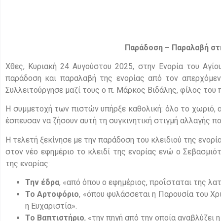
Παράδοση – Παραλαβή στη
Χθες, Κυριακή 24 Αυγούστου 2025, στην Ενορία του Αγίο
παράδοση και παραλαβή της ενορίας από τον απερχόμεν
Συλλειτούργησε μαζί τους ο π. Μάρκος Βιδάλης, φίλος του π
Η συμμετοχή των πιστών υπήρξε καθολική: όλο το χωριό, α
έσπευσαν να ζήσουν αυτή τη συγκινητική στιγμή αλλαγής πο
Η τελετή ξεκίνησε με την παράδοση του κλειδιού της ενορ
στον νέο εφημέριο το κλειδί της ενορίας ενώ ο Σεβασμι
της ενορίας:
Την έδρα
, «από όπου ο εφημέριος, προΐσταται της λατ
Το Αρτοφόριο
, «όπου φυλάσσεται η Παρουσία του Χρι
η Ευχαριστία».
Το Βαπτιστήριο
, «την πηγή από την οποία αναβλύζει η