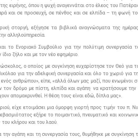
της ειρήνης, όπου η ψυχή αναγεννάται στο έλεος του Πατέρα»
αρά και σε προσευχή, σε πένθος και σε ελπίδα – τη φωνή τ
ρική στοργή, εξήγησε τα βιβλικά αναγνώσματα της ημέρας
στην αλληλοϋπηρεσία.
αι το Ενοριακό Συμβούλιο για την πολύτιμη συνεργασία τ
ίδιο ζήλο και με τον νέο εφημέριο.
Φώσκολος, ο οποίος με συγκίνηση ευχαρίστησε τον Θεό για 
Νικόλαο για την αδελφική συνεργασία και όλο το χωριό για τ
 ενός ανθρώπου», είπε, «αλλά όλων μας μαζί, που ενωμένοι 
 τον δρόμο με πίστη, ελπίδα και αγάπη· να κρατήσουμε την
χουν απομακρυνθεί. Η θέση τους είναι εδώ, δίπλα μας».
ιού, είχε ετοιμάσει μια όμορφη γιορτή προς τιμήν του π. Ν
 Σεβασμιότατος εξήρε το ποιμαντικό, πνευματικό και κοινωνι
 του κλήρου και του λαού.
α την αγάπη και τη συνεργασία τους, θυμήθηκε με συγκίνηση 