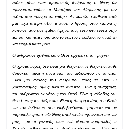
ζούσε μόνο ένας αμαρτωλός άνθρωπος ο Θεός θα
πραγματοποιούσε το Μυστήριο της Λύτρωσης με τον
τρόπο που πραγματοποιήθηκε. Αν λοιπόν ο καθένας από
μας έχει άπειρη αξία, τι κάνει ο Ιησούς όταν κάποια ή
κάποιος από μας χαθεί; Αφήνει τους ενενήντα εννέα στην
έρημο και πάει πίσω από το χαμένο πρόβατο, το αναζητεί
και ψάχνει να το βρει.
Ο άνθρωπος χάθηκε και ο Θεός άρχισε να τον ψάχνει.
Ο χριστιανισμός δεν είναι μια θρησκεία. Η θρησκεία, κάθε
θρησκεία είναι η αναζήτηση του ανθρώπου για το Θεό.
Είναι μία άνοδος του ανθρώπου προς το Θεό. Ο
χριστιανισμός όμως είναι το αντίθετο, είναι η αναζήτηση
του ανθρώπου εκ μέρους του Θεού. Είναι η κάθοδος του
Θεού προς τον άνθρωπο. Είναι η άπειρη αγάπη του Θεού
για τον άνθρωπο που επιβεβαιώνεται έμπρακτα και με
παράδοξο τρόπο. «Ο Θεός αποδεικνύει την αγάπη του για
μας, με το γεγονός πως ενώ είμαστε αμαρτωλοί, ο
Χριστός πέθανε για μας». Αυτό ακούσαμε πριν λίγο στο