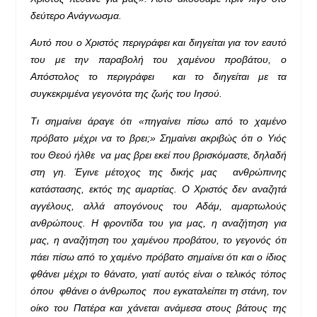
δεύτερο Ανάγνωσμα.
Αυτό που ο Χριστός περιγράφει και διηγείται για τον εαυτό
του με την παραβολή του χαμένου προβάτου, ο
Απόστολος το περιγράφει και το διηγείται με τα
συγκεκριμένα γεγονότα της ζωής του Ιησού.
Τι σημαίνει άραγε ότι «πηγαίνει πίσω από το χαμένο
πρόβατο μέχρι να το βρει;» Σημαίνει ακριβώς ότι ο Υιός
του Θεού ήλθε να μας βρει εκεί που βρισκόμαστε, δηλαδή
στη γη. Έγινε μέτοχος της δικής μας ανθρώπινης
κατάστασης, εκτός της αμαρτίας. Ο Χριστός δεν αναζητά
αγγέλους, αλλά απογόνους του Αδάμ, αμαρτωλούς
ανθρώπους. Η φροντίδα του για μας, η αναζήτηση για
μας, η αναζήτηση του χαμένου προβάτου, το γεγονός ότι
πάει πίσω από το χαμένο πρόβατο σημαίνει ότι και ο ίδιος
φθάνει μέχρι το θάνατο, γιατί αυτός είναι ο τελικός τόπος
όπου φθάνει ο άνθρωπος που εγκαταλείπει τη στάνη, τον
οίκο του Πατέρα και χάνεται ανάμεσα στους βάτους της