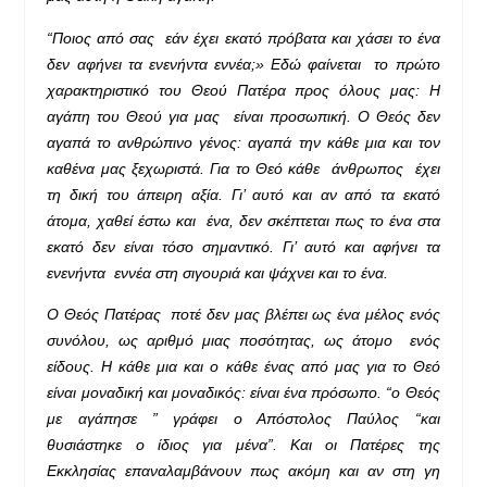
“Ποιος από σας εάν έχει εκατό πρόβατα και χάσει το ένα
δεν αφήνει τα ενενήντα εννέα;» Εδώ φαίνεται το πρώτο
χαρακτηριστικό του Θεού Πατέρα προς όλους μας: Η
αγάπη του Θεού για μας είναι προσωπική. Ο Θεός δεν
αγαπά το ανθρώπινο γένος: αγαπά την κάθε μια και τον
καθένα μας ξεχωριστά. Για το Θεό κάθε άνθρωπος έχει
τη δική του άπειρη αξία. Γι’ αυτό και αν από τα εκατό
άτομα, χαθεί έστω και ένα, δεν σκέπτεται πως το ένα στα
εκατό δεν είναι τόσο σημαντικό. Γι’ αυτό και αφήνει τα
ενενήντα εννέα στη σιγουριά και ψάχνει και το ένα.
Ο Θεός Πατέρας ποτέ δεν μας βλέπει ως ένα μέλος ενός
συνόλου, ως αριθμό μιας ποσότητας, ως άτομο ενός
είδους. Η κάθε μια και ο κάθε ένας από μας για το Θεό
είναι μοναδική και μοναδικός: είναι ένα πρόσωπο. “ο Θεός
με αγάπησε ” γράφει ο Απόστολος Παύλος “και
θυσιάστηκε ο ίδιος για μένα”. Και οι Πατέρες της
Εκκλησίας επαναλαμβάνουν πως ακόμη και αν στη γη