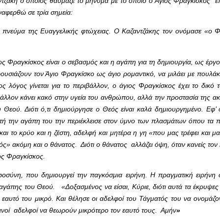
ντζάκη ο οποίος θαύμαζε το μήνυμα με το οποίο ο Άγιος Φραγκίσκος 
αφερθώ σε τρία σημεία:
 το πνεύμα της Ευαγγελικής φτώχειας. Ο Καζαντζάκης τον ονόμασε «ο
ς Φραγκίσκος είναι ο σεβασμός και η αγάπη για τη δημιουργία, ως έργο
ουσιάζουν τον Άγιο Φραγκίσκο ως άγιο ρομαντικό, να μιλάει με πουλάκι
λόγος γίνεται για το περιβάλλον, ο άγιος Φραγκίσκος έχει το δικό 
βάλλον κάνει κακό στην υγεία του ανθρώπου, αλλά την προστασία της ακ
 Θεού. Διότι ό,τι δημιούργησε ο Θεός είναι καλά δημιουργημένο. Εφ’ 
τή την αγάπη του την περιέκλεισε στον ύμνο των πλασμάτων όπου τα 
αι το κρύο και η ζέστη, αδελφή και μητέρα η γη «που μας τρέφει και μα
 ακόμη και ο θάνατος. Διότι ο θάνατος αλλάζει όψη, όταν κανείς τον κο
ιος Φραγκίσκος.
οσύνη, που δημιουργεί την παγκόσμια ειρήνη. Η πραγματική ειρήνη σ
 αγάπης του Θεού. «Δοξασμένος να είσαι, Κύριε, διότι αυτά τα έκρυψε
αυτό του μικρό. Και θέλησε οι αδελφοί του Τάγματός του να ονομάζον
κανοί αδελφοί να θεωρούν μικρότερο τον εαυτό τους. Αμήν
»