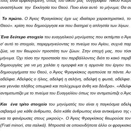
τους είναι αμφιλεγόμενη, όπως του δικού μας συγγραφέα Νίκου Καζα
αναστήλωσε την Εκκλησία του Θεού. Ποιο είναι αυτό το μήνυμα; Θα αν
Το πρώτο.
Ο Άγιος Φραγκίσκος έχει ως ιδιαίτερο χαρακτηριστικό,
Θεού». κρίση που δημιούργησε και που διατηρεί η απληστία των λίγων.
Ένα δεύτερο στοιχείο
του ευαγγελικού μηνύματος που εκπέμπει ο Άγιο
σ’ αυτό το στοιχείο, παρερμηνεύοντας το πνεύμα του Αγίου, συχνά παρ
ζώα, να τον θεωρούν προστάτη των ζώων. Στην εποχή μας, που τόσος 
μήνυμα. Όχι τόσο την προστασία του περιβάλλοντος διότι το κακό περι
δημιουργίας για να μη χαλάει η ομορφιά και η αρμονία του έργου του
δημιουργήματα του Θεού, ο Άγιος Φραγκίσκος αγαπούσε τα πάντα. Αυ
αδέλφια. Αδελφός ο ήλιος, αδελφή η σελήνη, αδελφή η φωτιά, αδέλφια κ
και γεννάει πλήθος οπωρικά και πολύχρωμα άνθη και δένδρα». «Αδελφός»
αντιμετωπίζει με το πνεύμα του Ευαγγελίου όπως τον αντιμετώπιζε ο Άγ
Και ένα τρίτο στοιχείο
του μηνύματός του είναι η παγκόσμια αδελφ
σεβασμό για κάθε άνθρωπο, διότι κάθε άνθρωπος είναι αντικείμενο της
και τα φανέρωσες στους μικρούς». Ο Άγιος Φραγκίσκος θεωρούσε τον ε
(Frati minori, στα ιταλικά). Μπροστά σε οποιονδήποτε άλλο οι φραγκισ