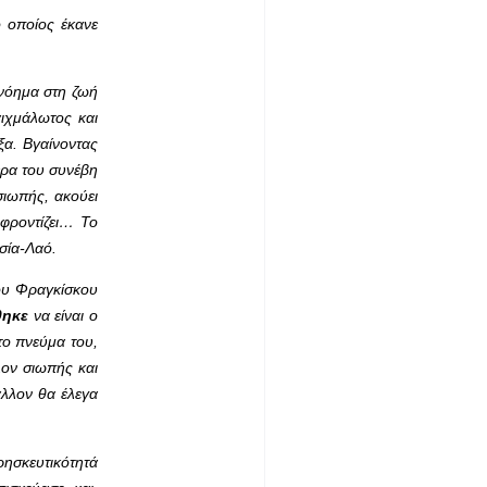
ο οποίος έκανε
 νόημα στη ζωή
αιχμάλωτος και
ξα. Βγαίνοντας
έρα του συνέβη
σιωπής, ακούει
φροντίζει… Το
σία-Λαό.
ίου Φραγκίσκου
θηκε
να είναι ο
το πνεύμα του,
λον σιωπής και
άλλον θα έλεγα
ρησκευτικότητά