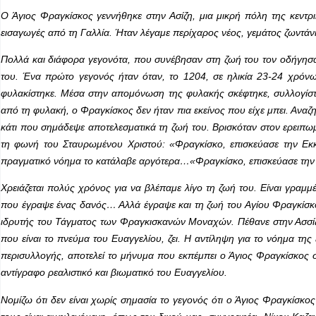
Ο Άγιος Φραγκίσκος γεννήθηκε στην Ασίζη, μια μικρή πόλη της κεντρ
εισαγωγές από τη Γαλλία. Ήταν λέγαμε περίχαρος νέος, γεμάτος ζωντάν
Πολλά και διάφορα γεγονότα, που συνέβησαν στη ζωή του τον οδήγησα
του. Ένα πρώτο γεγονός ήταν όταν, το 1204, σε ηλικία 23-24 χρόνων
φυλακίστηκε. Μέσα στην απομόνωση της φυλακής σκέφτηκε, συλλογίστη
από τη φυλακή, ο Φραγκίσκος δεν ήταν πια εκείνος που είχε μπει. Αναζ
κάτι που σημάδεψε αποτελεσματικά τη ζωή του. Βρισκόταν στον ερειπωμ
τη φωνή του Σταυρωμένου Χριστού: «Φραγκίσκο, επισκεύασε την Εκκ
πραγματικό νόημα το κατάλαβε αργότερα…«Φραγκίσκο, επισκεύασε την Ε
Χρειάζεται πολύς χρόνος για να βλέπαμε λίγο τη ζωή του. Είναι γραμ
που έγραψε ένας δανός… Αλλά έγραψε και τη ζωή του Αγίου Φραγκίσκο
ιδρυτής του Τάγματος των Φραγκισκανών Μοναχών. Πέθανε στην Ασσίζη
που είναι το πνεύμα του Ευαγγελίου, ζει. Η αντίληψη για το νόημα τη
περισυλλογής, αποτελεί το μήνυμα που εκπέμπει ο Άγιος Φραγκίσκος σ
αντίγραφο ρεαλιστικό και βιωματικό του Ευαγγελίου.
Νομίζω ότι δεν είναι χωρίς σημασία το γεγονός ότι ο Άγιος Φραγκίσκο