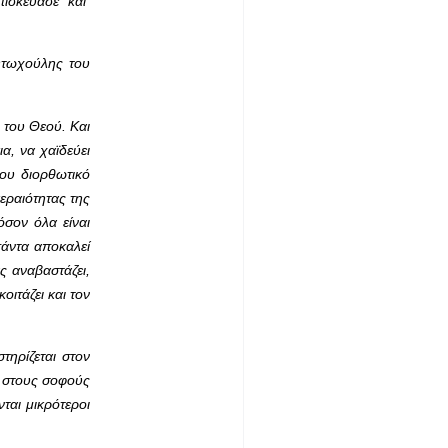
επισκεύασε και
 Φτωχούλης του
 του Θεού. Και
α, να χαϊδεύει
του διορθωτικό
εραιότητας της
όσον όλα είναι
πάντα αποκαλεί
ς αναβαστάζει,
ιτάζει και τον
τηρίζεται στον
ς στους σοφούς
ται μικρότεροι