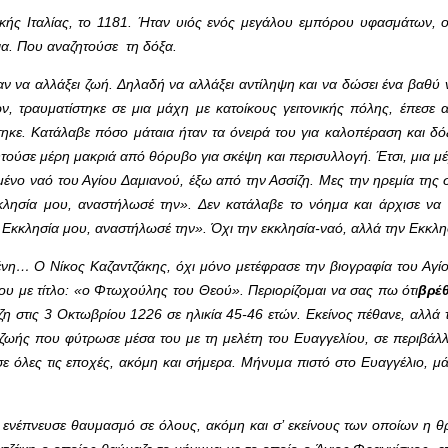
ικής Ιταλίας, το 1181. Ήταν υιός ενός μεγάλου εμπόρου υφασμάτων, 
ια. Που αναζητούσε τη δόξα.
ν να αλλάξει ζωή. Δηλαδή να αλλάξει αντίληψη και να δώσει ένα βαθύ
, τραυματίστηκε σε μια μάχη με κατοίκους γειτονικής πόλης, έπεσε 
κε. Κατάλαβε πόσο μάταια ήταν τα όνειρά του για καλοπέραση και δό
ητούσε μέρη μακριά από θόρυβο για σκέψη και περισυλλογή. Έτσι, μια μ
ένο ναό του Αγίου Δαμιανού, έξω από την Ασσίζη. Μες την ηρεμία της 
λησία μου, αναστήλωσέ την». Δεν κατάλαβε το νόημα και άρχισε να 
κκλησία μου, αναστήλωσέ την». Όχι την εκκλησία-ναό, αλλά την Εκκλη
μένη… Ο Νίκος Καζαντζάκης, όχι μόνο μετέφρασε την βιογραφία του Αγ
υ με τίτλο: «ο Φτωχούλης του Θεού». Περιορίζομαι να σας πω ότι
βρέ
 στις 3 Οκτωβρίου 1226 σε ηλικία 45-46 ετών. Εκείνος πέθανε, αλλά 
ς ζωής που φύτρωσε μέσα του με τη μελέτη του Ευαγγελίου, σε περιβάλ
ε όλες τις εποχές, ακόμη και σήμερα. Μήνυμα πιστό στο Ευαγγέλιο, μ
ς ενέπνευσε θαυμασμό σε όλους, ακόμη και σ’ εκείνους των οποίων η θ