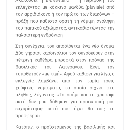
Ακολουθεί η
immantatio
– η περιβολή του
εκλεγέντος με κόκκινο μανδύα (pluviale) από
τον αρχιδιάκονο ή τον πρώτο των διακόνων –
πράξη που καθιστά ορατή τη νόμιμη ανάληψη
του παπικού αξιώματος, αντικαθιστώντας την
παλαιότερη ενθρόνιση.
Στη συνέχεια, του αποδίδεται ένα νέο όνομα.
Δύο γηραιοί καρδινάλιοι τον συνοδεύουν στην
πέτρινη καθέδρα μπροστά στον πρόναο της
βασιλικής του Λατερανού. Εκεί, τον
τοποθετούν «με τιμή». Αφού καθίσει για λίγο, ο
εκλεγείς λαμβάνει από τον ταμία τρεις
χούφτες νομίσματα, τα οποία ρίχνει στο
πλήθος, λέγοντας: «Το ασήμι και το χρυσάφι
αυτό δεν μου δόθηκαν για προσωπική μου
ευχαρίστηση· αυτό που έχω, θα σας το
προσφέρω».
Κατόπιν, ο προϊστάμενος της βασιλικής και