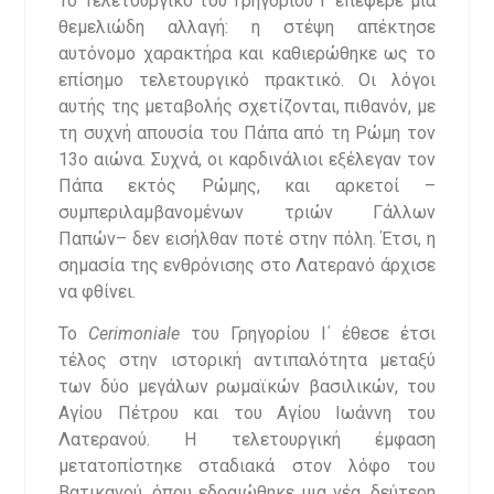
Το Τελετουργικό του Γρηγορίου Ι΄ επέφερε μία
θεμελιώδη αλλαγή: η στέψη απέκτησε
αυτόνομο χαρακτήρα και καθιερώθηκε ως το
επίσημο τελετουργικό πρακτικό. Οι λόγοι
αυτής της μεταβολής σχετίζονται, πιθανόν, με
τη συχνή απουσία του Πάπα από τη Ρώμη τον
13ο αιώνα. Συχνά, οι καρδινάλιοι εξέλεγαν τον
Πάπα εκτός Ρώμης, και αρκετοί –
συμπεριλαμβανομένων τριών Γάλλων
Παπών– δεν εισήλθαν ποτέ στην πόλη. Έτσι, η
σημασία της ενθρόνισης στο Λατερανό άρχισε
να φθίνει.
Το
Cerimoniale
του Γρηγορίου Ι΄ έθεσε έτσι
τέλος στην ιστορική αντιπαλότητα μεταξύ
των δύο μεγάλων ρωμαϊκών βασιλικών, του
Αγίου Πέτρου και του Αγίου Ιωάννη του
Λατερανού. Η τελετουργική έμφαση
μετατοπίστηκε σταδιακά στον λόφο του
Βατικανού, όπου εδραιώθηκε μια νέα, δεύτερη