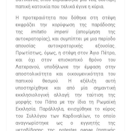
παπική κατοικία που τελικά έγινε η κύρια.
Η προτεραιότητα που δόθηκε στη στέψη
εκφράζει την κορύφωση της παράδοσης
της
imitatio imperii
(απομίμηση της
αυτοκρατορίας), και συμπίπτει με μια περίοδο
απουσίας αυτοκρατορικής εξουσίας.
Πρωτίστως, όμως, η στέψη στον Άγιο Πέτρο,
και όχι στον επισκοπικό θρόνο του
Λατερανού, υποδήλωνε την έμφαση στην
αποστολικότητα και οικουμενικότητα του
παπικού θεσμού. Η εξέλιξη αυτή
υποστηρίχθηκε και από μία σημαντική
εκκλησιολογική αλλαγή: την ταύτιση της
μορφής του Πάπα με την ίδια τη Ρωμαϊκή
Εκκλησία. Παράλληλα, ενισχύθηκε το κύρος
του Συλλόγου των Καρδιναλίων, το οποίο
αναγνωρίστηκε ως ο εγγυητής της
μεταβίβασης της
potestas papae
(παπικής