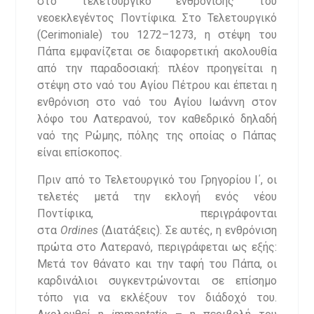
στο τελετουργικό ενθρόνισης του
νεοεκλεγέντος Ποντίφικα. Στο Τελετουργικό
(Cerimoniale) του 1272–1273, η στέψη του
Πάπα εμφανίζεται σε διαφορετική ακολουθία
από την παραδοσιακή: πλέον προηγείται η
στέψη στο ναό του Αγίου Πέτρου και έπεται η
ενθρόνιση στο ναό του Αγίου Ιωάννη στον
λόφο του Λατερανού, τον καθεδρικό δηλαδή
ναό της Ρώμης, πόλης της οποίας ο Πάπας
είναι επίσκοπος.
Πριν από το Τελετουργικό του Γρηγορίου Ι΄, οι
τελετές μετά την εκλογή ενός νέου
Ποντίφικα, περιγράφονται
στα
Ordines
(Διατάξεις). Σε αυτές, η ενθρόνιση
πρώτα στο Λατερανό, περιγράφεται ως εξής:
Μετά τον θάνατο και την ταφή του Πάπα, οι
καρδινάλιοι συγκεντρώνονται σε επίσημο
τόπο για να εκλέξουν τον διάδοχό του.