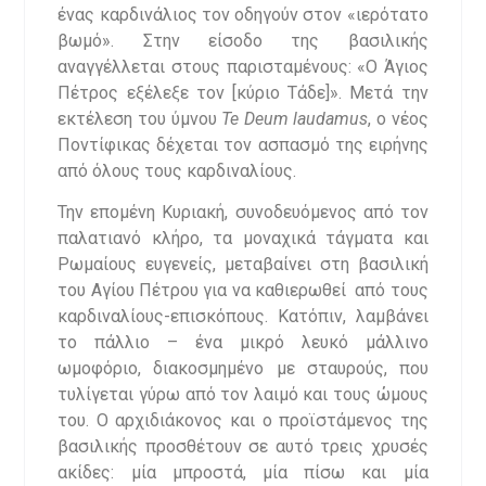
ένας καρδινάλιος τον οδηγούν στον «ιερότατο
βωμό». Στην είσοδο της βασιλικής
αναγγέλλεται στους παρισταμένους: «Ο Άγιος
Πέτρος εξέλεξε τον [κύριο Τάδε]». Μετά την
εκτέλεση του ύμνου
Te Deum laudamus
, ο νέος
Ποντίφικας δέχεται τον ασπασμό της ειρήνης
από όλους τους καρδιναλίους.
Την επομένη Κυριακή, συνοδευόμενος από τον
παλατιανό κλήρο, τα μοναχικά τάγματα και
Ρωμαίους ευγενείς, μεταβαίνει στη βασιλική
του Αγίου Πέτρου για να καθιερωθεί
από τους
καρδιναλίους-επισκόπους. Κατόπιν, λαμβάνει
το πάλλιο – ένα μικρό λευκό μάλλινο
ωμοφόριο, διακοσμημένο με σταυρούς, που
τυλίγεται γύρω από τον λαιμό και τους ώμους
του. Ο αρχιδιάκονος και ο προϊστάμενος της
βασιλικής προσθέτουν σε αυτό τρεις χρυσές
ακίδες: μία μπροστά, μία πίσω και μία