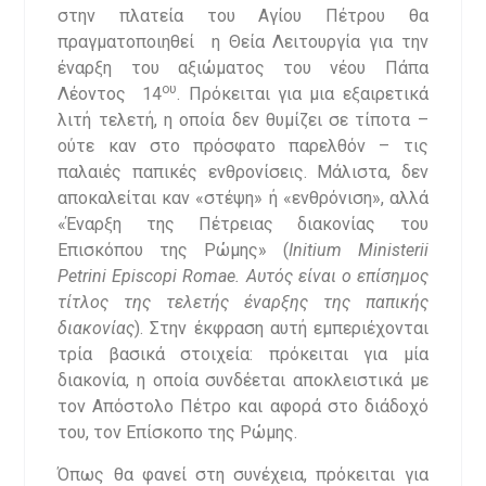
στην πλατεία του Αγίου Πέτρου θα
πραγματοποιηθεί η Θεία Λειτουργία για την
έναρξη του αξιώματος του νέου Πάπα
ου
Λέοντος 14
. Πρόκειται για μια εξαιρετικά
λιτή τελετή, η οποία δεν θυμίζει σε τίποτα –
ούτε καν στο πρόσφατο παρελθόν – τις
παλαιές παπικές ενθρονίσεις. Μάλιστα, δεν
αποκαλείται καν «στέψη» ή «ενθρόνιση», αλλά
«Έναρξη της Πέτρειας διακονίας του
Επισκόπου της Ρώμης» (
Initium
M
inisterii
Petrini Episcopi
Romae
.
Αυτός είναι ο επίσημος
τίτλος της τελετής έναρξης της παπικής
διακονίας
). Στην έκφραση αυτή εμπεριέχονται
τρία βασικά στοιχεία: πρόκειται για μία
διακονία, η οποία συνδέεται αποκλειστικά με
τον Απόστολο Πέτρο και αφορά στο διάδοχό
του, τον Επίσκοπο της Ρώμης.
Όπως θα φανεί στη συνέχεια, πρόκειται για