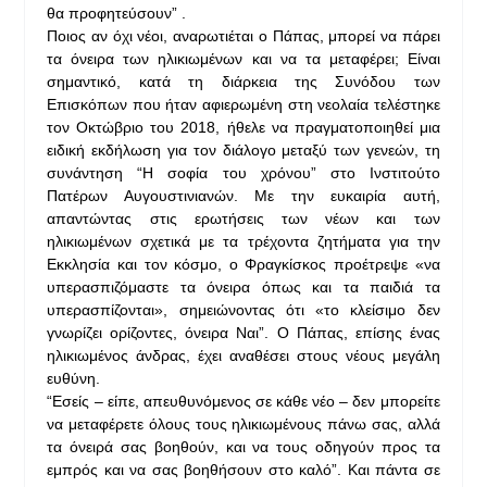
θα προφητεύσουν” .
Ποιος αν όχι νέοι, αναρωτιέται ο Πάπας, μπορεί να πάρει
τα όνειρα των ηλικιωμένων και να τα μεταφέρει; Είναι
σημαντικό, κατά τη διάρκεια της Συνόδου των
Επισκόπων που ήταν αφιερωμένη στη νεολαία τελέστηκε
τον Οκτώβριο του 2018, ήθελε να πραγματοποιηθεί μια
ειδική εκδήλωση για τον διάλογο μεταξύ των γενεών, τη
συνάντηση “Η σοφία του χρόνου” στο Ινστιτούτο
Πατέρων Αυγουστινιανών. Με την ευκαιρία αυτή,
απαντώντας στις ερωτήσεις των νέων και των
ηλικιωμένων σχετικά με τα τρέχοντα ζητήματα για την
Εκκλησία και τον κόσμο, ο Φραγκίσκος προέτρεψε «να
υπερασπιζόμαστε τα όνειρα όπως και τα παιδιά τα
υπερασπίζονται», σημειώνοντας ότι «το κλείσιμο δεν
γνωρίζει ορίζοντες, όνειρα Ναι”. Ο Πάπας, επίσης ένας
ηλικιωμένος άνδρας, έχει αναθέσει στους νέους μεγάλη
ευθύνη.
“Εσείς – είπε, απευθυνόμενος σε κάθε νέο – δεν μπορείτε
να μεταφέρετε όλους τους ηλικιωμένους πάνω σας, αλλά
τα όνειρά σας βοηθούν, και να τους οδηγούν προς τα
εμπρός και να σας βοηθήσουν στο καλό”. Και πάντα σε