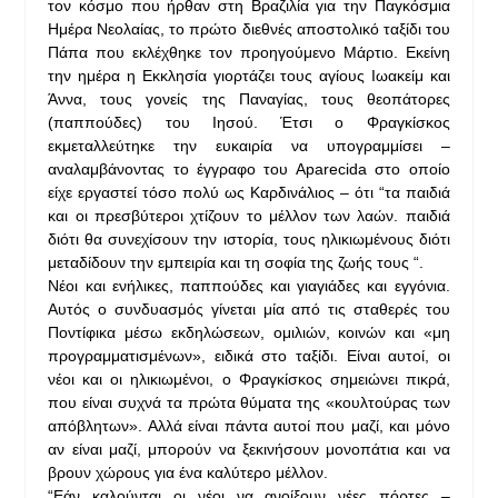
τον κόσμο που ήρθαν στη Βραζιλία για την Παγκόσμια
Ημέρα Νεολαίας, το πρώτο διεθνές αποστολικό ταξίδι του
Πάπα που εκλέχθηκε τον προηγούμενο Μάρτιο. Εκείνη
την ημέρα η Εκκλησία γιορτάζει τους αγίους Ιωακείμ και
Άννα, τους γονείς της Παναγίας, τους θεοπάτορες
(παππούδες) του Ιησού. Έτσι ο Φραγκίσκος
εκμεταλλεύτηκε την ευκαιρία να υπογραμμίσει –
αναλαμβάνοντας το έγγραφο του Aparecida στο οποίο
είχε εργαστεί τόσο πολύ ως Καρδινάλιος – ότι “τα παιδιά
και οι πρεσβύτεροι χτίζουν το μέλλον των λαών. παιδιά
διότι θα συνεχίσουν την ιστορία, τους ηλικιωμένους διότι
μεταδίδουν την εμπειρία και τη σοφία της ζωής τους “.
Νέοι και ενήλικες, παππούδες και γιαγιάδες και εγγόνια.
Αυτός ο συνδυασμός γίνεται μία από τις σταθερές του
Ποντίφικα μέσω εκδηλώσεων, ομιλιών, κοινών και «μη
προγραμματισμένων», ειδικά στο ταξίδι. Είναι αυτοί, οι
νέοι και οι ηλικιωμένοι, ο Φραγκίσκος σημειώνει πικρά,
που είναι συχνά τα πρώτα θύματα της «κουλτούρας των
απόβλητων». Αλλά είναι πάντα αυτοί που μαζί, και μόνο
αν είναι μαζί, μπορούν να ξεκινήσουν μονοπάτια και να
βρουν χώρους για ένα καλύτερο μέλλον.
“Εάν καλούνται οι νέοι να ανοίξουν νέες πόρτες –