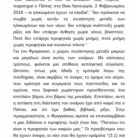
παρατηρεί ο Πάπας στη Θεία Λειτουργία, 2 Φεβρουαρίου
2018 – οι ηλικιωμένοι έχουν τα κλειδιά”, “δεν πρόκειται να
συμβεί χωρίς αυτήν τη συνάντηση μεταξύ των
ηλικιωμένων και των νέων. δεν υπάρχει ανάπτυξη χωρίς
ρίζες και δεν υπάρχει άνθηση χωρίς νέους βλαστούς.
Ποτέ δεν υπάρχει προφητεία χωρίς μνήμη, ποτέ μνήμη
χωρίς προφητεία και συναντώ πάντα “.
Για τον Φραγκίσκο, ο χώρος συνάντησης μεταξύ μικρών
και μεγάλων είναι αυτός των ονείρων. Με κάποιους
τρόπους, φαίνεται μια απίθανη εκπληκτική σύγκλιση.
Ωστόσο, όπως μας έδειξε η εμπειρία λόγω της
πανδημίας, είναι ακριβώς το όνειρο, το όραμα του αύριο,
που κράτησε και συγκρατεί τους παππούδες και τα
εγγόνια, που ξαφνικά χωρίστηκαν προσθέτοντας ένα
επιπλέον βάρος στο βάρος της μοναξιάς. Επιπλέον, αυτή
η εστίαση στη διάσταση του ονείρου έχει από καιρό πει ο
Πάπας και ότι έχει βαθιές βιβλικές ρίζες. Στην
πραγματικότητα, ο Φραγκίσκος αγαπά να επαναλαμβάνει
τι μας διδάσκει ο προφήτης Ιωήλ όταν λέει, “Πιστεύω ότι
είναι η προφητεία των καιρών μας:” Οι πρεσβύτεροι σου
θα έχουν όνειρα, οι νέοι σου θα έχουν οράματα “(3,1) και