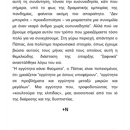
αυτή τη συνάντηση, τόνισε την ευσυνειδησία, κάτι που
σήμερα, υπό το φως της δραματικής εμπειρίας της
πανδημίας, φαίνεται ακόμη πιο απαραίτητο. “Δεν
μπορείτε – προειδοποίησε – να μοιραστείτε μια συνομιλία
με έναν νεαρό άνδρα χωρίς ευσυνειδησία”. Αλλά πού να
βρούμε σήμερα αυτόν τον τρόπο που χρειαζόμαστε τόσο
πολύ για να συνεχίσουμε; Στη γύρω περιοχή, απάντησε ο
Πάπας, ένα πολύτιμο περιουσιακό στοιχείο, όπως έχουμε
βιώσει αυτούς τους μήνες κατά τους οποίους αυτή η
θεμελιώδης διάσταση της ύπαρξης “ξαφνικά”
αναστάλθηκε λόγω του ιού.
“Η εγγύτητα κάνει θαύματα”, ο Πάπας είναι πεπεισμένος
ότι χρειάζεται “εγγύτητα με όσους υποφέρουν”, “εγγύτητα
σε προβλήματα και εγγύτητα μεταξύ μικρών και
μεγάλων”. Μια εγγύτητα που, τροφοδοτώντας την
«κουλτούρα της ελπίδας», μας ανοσοποιεί από τον ιό
της διαίρεσης και της δυσπιστίας.
+Ν