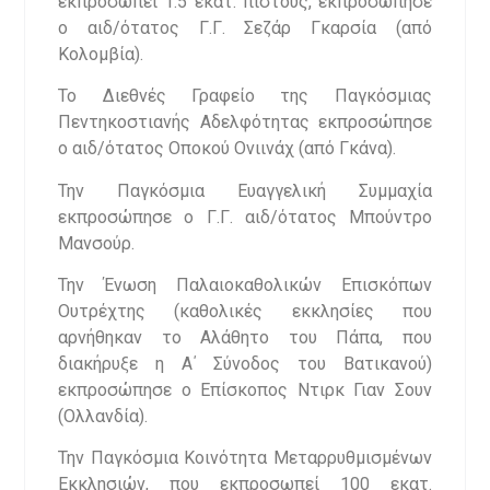
εκπροσωπεί 1.5 εκατ. πιστούς, εκπροσώπησε
ο αιδ/ότατος Γ.Γ. Σεζάρ Γκαρσία (από
Κολομβία).
Το Διεθνές Γραφείο της Παγκόσμιας
Πεντηκοστιανής Αδελφότητας εκπροσώπησε
ο αιδ/ότατος Οποκού Ονιινάχ (από Γκάνα).
Την Παγκόσμια Ευαγγελική Συμμαχία
εκπροσώπησε ο Γ.Γ. αιδ/ότατος Μπούντρο
Μανσούρ.
Την Ένωση Παλαιοκαθολικών Επισκόπων
Ουτρέχτης (καθολικές εκκλησίες που
αρνήθηκαν το Αλάθητο του Πάπα, που
διακήρυξε η Α΄ Σύνοδος του Βατικανού)
εκπροσώπησε ο Επίσκοπος Ντιρκ Γιαν Σουν
(Ολλανδία).
Την Παγκόσμια Κοινότητα Μεταρρυθμισμένων
Εκκλησιών, που εκπροσωπεί 100 εκατ.