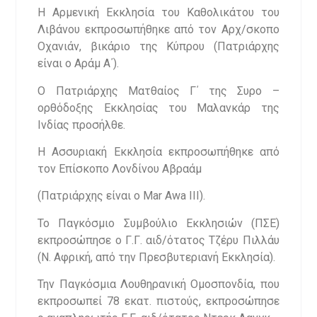
Η Αρμενική Εκκλησία του Καθολικάτου του
Λιβάνου εκπροσωπήθηκε από τον Αρχ/σκοπο
Οχανιάν, βικάριο της Κύπρου (Πατριάρχης
είναι ο Αράμ Α΄).
Ο Πατριάρχης Ματθαίος Γ΄ της Συρο –
ορθόδοξης Εκκλησίας του Μαλανκάρ της
Ινδίας προσήλθε.
Η Ασσυριακή Εκκλησία εκπροσωπήθηκε από
τον Επίσκοπο Λονδίνου Αβραάμ
(Πατριάρχης είναι ο Mar Awa III).
Το Παγκόσμιο Συμβούλιο Εκκλησιών (ΠΣΕ)
εκπροσώπησε ο Γ.Γ. αιδ/ότατος Τζέρυ Πιλλάυ
(Ν. Αφρική, από την Πρεσβυτεριανή Εκκλησία).
Την Παγκόσμια Λουθηρανική Ομοσπονδία, που
εκπροσωπεί 78 εκατ. πιστούς, εκπροσώπησε