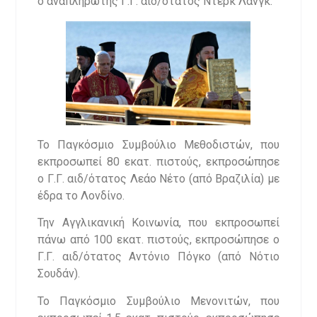
ο αναπληρωτής Γ.Γ. αιδ/ότατος Ντερκ Λανγκ.
Το Παγκόσμιο Συμβούλιο Μεθοδιστών, που
εκπροσωπεί 80 εκατ. πιστούς, εκπροσώπησε
ο Γ.Γ. αιδ/ότατος Λεάο Νέτο (από Βραζιλία) με
έδρα το Λονδίνο.
Την Αγγλικανική Κοινωνία, που εκπροσωπεί
πάνω από 100 εκατ. πιστούς, εκπροσώπησε ο
Γ.Γ. αιδ/ότατος Αντόνιο Πόγκο (από Νότιο
Σουδάν).
Το Παγκόσμιο Συμβούλιο Μενονιτών, που