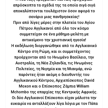
απρόσκοπτα τα σχέδιά της τα οποία σιγά σιγά
αποκαλύπτονται τουλάχιστον όσον αφορά το
σενάριο μιας πανθρησκείας!
Πριν από λίγες μέρες στην πλατεία του Αγίου
Πέτρου Αγγλικανοί από όλο τον κόσμο
συμμετείχαν σε ένα μάθημα-μελέτη με
αντικείμενο την χριστιανική ηγεσία!
Η εκδήλωση διοργανώθηκε από το Αγγλικανικό
Κέντρο στη Ρώμη, και οι συμμετέχοντες
προέρχονταν από το Ηνωμένο Βασίλειο, την
Αυστραλία, τη Νέα Ζηλανδία, τις Ηνωμένες
Πολιτείες, τη Νιγηρία και τη Μιανμάρ, ενώ
παρόντες ήταν ακόμη ο διευθυντής του
Αγγλικανικού Κέντρου, Αρχιεπίσκοπος David
Moxon και ο Επίσκοπος Ζάμπια William
Mchombo της επαρχίας της Κεντρικής Αφρικής.
Οι δύο Αγγλικανοί Επίσκοποι είχαν μάλιστα την
ευκαιρία να ανταλλάξουν λίγα λόγια με τον Πάπα