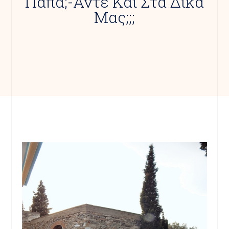
Πάπα;-Άντε Και Στα Δικά
Μας;;;