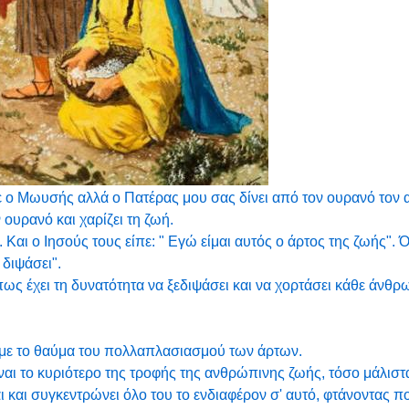
ε ο Μωυσής αλλά ο Πατέρας μου σας δίνει από τον ουρανό τον 
 ουρανό και χαρίζει τη ζωή.
. Και ο Ιησούς τους είπε: " Εγώ είμαι αυτός ο άρτος της ζωής". 
 διψάσει".
πως έχει τη δυνατότητα να ξεδιψάσει και να χορτάσει κάθε άνθ
 με το θαύμα του πολλαπλασιασμού των άρτων.
ίναι το κυριότερο της τροφής της ανθρώπινης ζωής, τόσο μάλισ
ι και συγκεντρώνει όλο του το ενδιαφέρον σ' αυτό, φτάνοντας π