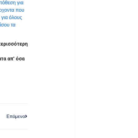
ϋπόθεση για
άρχοντα που
 για όλους
ίσου τα
 περισσότερη
τα απ' όσα
Επόμενο