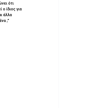
ώνει ότι
 ο ίδιος για
αι άλλα
να ;”