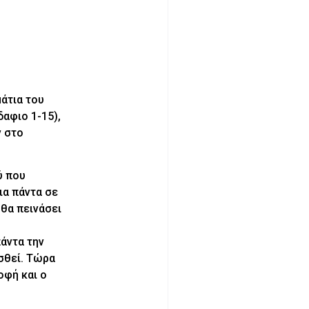
άτια του
δαφιο 1-15),
ν στο
ύ που
ια πάντα σε
 θα πεινάσει
πάντα την
σθεί. Τώρα
οφή και ο