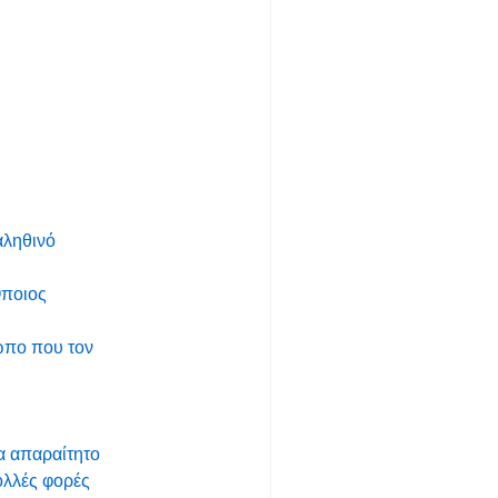
αληθινό
Όποιος
ρωπο που τον
τα απαραίτητο
ολλές φορές