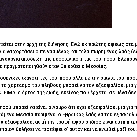
ίται στην αρχή της διήγησης. Ενώ εκ πρώτης όψεως στα μ
 για να χορτάσει ο πεινασμένος και ταλαιπωρημένος λαός (ε
καινούργια απόδειξη της μεσσιανικότητας του Ιησού. Βλέπου
α πραγματοποιηθούν όταν θα έρθει ο Μεσσίας.
ουργικές ικανότητες του Ιησού αλλά με την ομιλία του Ιησο
το χορτασμό του πλήθους μπορεί να τον εξασφαλίσει μια γ
Ω ΕΙΜΑΙ ο άρτος της ζωής, εκείνος που έρχεται σε μένα δεν
σού μπορεί να είναι σίγουρο ότι έχει εξασφαλίσει μια για 
νόμενο Μεσσία περιμένει ο Εβραϊκός λαός να του εξασφαλι
α εξασφαλίσει αυτή την τροφή αφού ο ίδιος είναι αυτή η τρ
ποιον θελήσει να πιστέψει σ' αυτόν και να ενωθεί μαζί του.