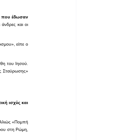
ς που έδωσαν
 άνδρες και οι
όσμου», είπε ο
άθη του Ιησού.
ης Σταύρωσης»
ική ισχύς και
αλλιώς «Πομπή
τρου στη Ρώμη,