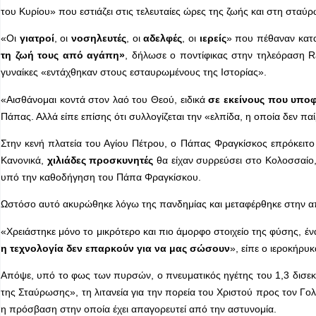
του Κυρίου» που εστιάζει στις τελευταίες ώρες της ζωής και στη σταύ
«Οι
γιατροί
, οι
νοσηλευτές
, οι
αδελφές
, οι
ιερείς
» που πέθαναν κατ
τη ζωή τους από αγάπη»
, δήλωσε ο ποντίφικας στην τηλεόραση Ra
γυναίκες «εντάχθηκαν στους εσταυρωμένους της Ιστορίας».
«Αισθάνομαι κοντά στον λαό του Θεού, ειδικά
σε εκείνους που υπο
Πάπας. Αλλά είπε επίσης ότι συλλογίζεται την «ελπίδα, η οποία δεν πα
Στην κενή πλατεία του Αγίου Πέτρου, ο Πάπας Φραγκίσκος επρόκειτο 
Κανονικά,
χιλιάδες προσκυνητές
θα είχαν συρρεύσει στο Κολοσσαίο
υπό την καθοδήγηση του Πάπα Φραγκίσκου.
Ωστόσο αυτό ακυρώθηκε λόγω της πανδημίας και μεταφέρθηκε στην απ
«Χρειάστηκε μόνο το μικρότερο και πιο άμορφο στοιχείο της φύσης, ένα
η τεχνολογία δεν επαρκούν για να μας σώσουν
», είπε ο ιεροκήρυ
Απόψε, υπό το φως των πυρσών, ο πνευματικός ηγέτης του 1,3 δισε
της Σταύρωσης», τη λιτανεία για την πορεία του Χριστού προς τον Γ
η πρόσβαση στην οποία έχει απαγορευτεί από την αστυνομία.