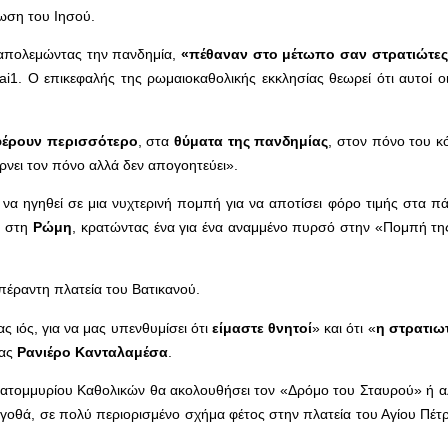
ρωση του Ιησού.
απολεμώντας την πανδημία,
«πέθαναν στο μέτωπο σαν στρατιώτε
i1. Ο επικεφαλής της ρωμαιοκαθολικής εκκλησίας θεωρεί ότι αυτοί οι
φέρουν περισσότερο
, στα
θύματα της πανδημίας
, στον πόνο του κ
ίρνει τον πόνο αλλά δεν απογοητεύει».
να ηγηθεί σε μια νυχτερινή πομπή για να αποτίσει φόρο τιμής στα π
, στη
Ρώμη
, κρατώντας ένα για ένα αναμμένο πυρσό στην «Πομπή τ
έραντη πλατεία του Βατικανού.
ς ιός, για να μας υπενθυμίσει ότι
είμαστε θνητοί
» και ότι «
η στρατιωτ
κας
Ρανιέρο Κανταλαμέσα
.
κατομμυρίου Καθολικών θα ακολουθήσει τον «Δρόμο του Σταυρού» ή 
ολγοθά, σε πολύ περιορισμένο σχήμα φέτος στην πλατεία του Αγίου Πέ